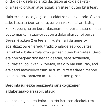
ondorioak direla adierazi da, gizon askok aldaketak
onartzeko orduan atzeratuak jarraitzen duten bitartean.
Hala ere, ez da egia gizonak aldatzen ari ez direla. Gizon
asko hausnartzen ari dira, bai banakako mailan, baita,
kolektiboan, haien berdintasunaren, dibertsitatearen, eta
beste maskulinitate-ereduen aldeko ekarpenei buruz.
Bereziki azken 2 urteetan, ikusten ari da genero-
sozializazioaren eredu tradizionalak erreproduzitzen
jarraitzeko balioa zalantzan jartzen duen korrontea. Gero
eta ohikoagoak dira hedabideetan, sare sozialetan,
liburuetan, politikan, kiroletan, eta oro har kulturan, argi
eta garbi maskulinotasun-arau murriztatzaileen menpe
bizi eta erlazionatzen kritikatzen duten gizonek.
Berdintasunezko posizioetaranzko gizonen
aldaketarako arrazoi batzuk
Jendartea gizonen baloreen eta jarreren aldaketaren