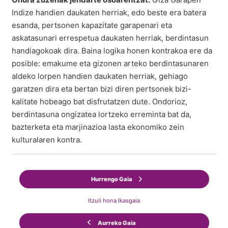
Indize handien daukaten herriak, edo beste era batera
esanda, pertsonen kapazitate garapenari eta
askatasunari errespetua daukaten herriak, berdintasun
handiagokoak dira. Baina logika honen kontrakoa ere da
posible: emakume eta gizonen arteko berdintasunaren
aldeko lorpen handien daukaten herriak, gehiago
garatzen dira eta bertan bizi diren pertsonek bizi-
kalitate hobeago bat disfrutatzen dute. Ondorioz,
berdintasuna ongizatea lortzeko erreminta bat da,
bazterketa eta marjinazioa lasta ekonomiko zein
kulturalaren kontra.
Hurrengo Gaia
Itzuli hona Ikasgaia
Aurreko Gaia