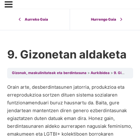
Aurreko Gaia
Hurrengo Gaia
9. Gizonetan aldaketa
Gizonak, maskulinitateak eta berdintasuna
Aurkibidea
9. Gizonetan aldaketa
Orain arte, desberdintasunen jatorria, produkzioa eta
erreprodukzioa sortzen dituen sistema sozialaren
funtzionamenduari buruz hausnartu da. Baita, gure
jendartean mantentzen diren genero ezberdintasunak
egiaztatzen duten datuak eman dira. Honez gain,
berdintasunaren aldeko aurrerapen nagusiak feminismo,
emakumeen eta LGTBI+ kolektiboen borrokaren