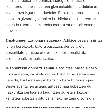
alde izan behar da, politika, idelogia eta etikaren
ikuspuntutik berdintasuna giza eskubide bat delako eta
bizikidetza laguntzen duelako. Berdintasunaren aldeko
aldaketa gizonengan haien hurbileko emakumeentzat,
haien buruentzat eta jendartearentzat onurak emango
lituzke.
Emakumeentzat onura zuzenak.
Adibide bezala, zaintza
lanen bereizketa batera pasatzea, denbora eta
posibilitate gehiago utziko lieke pertsonalki eta
profesionalki errealizatzeko.
Gizonentzat onura zuzenak.
Berdintasunaren aldeko
gizona izatea, zainketa ardura handiagoa izatea esan
nahi du, bai besteengan baita norbere buruarengan.
Beste abantailen artean, autoestimua hobetzen du,
hazkuntza pertsonala laguntzen du, eta erlazioen
kalitatea hobetzen ditu bai emakume zein gizonekin.
Onura zuzenak jendarte osoarentzat.
Giza Garapen