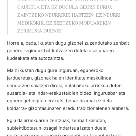
GAUDELA ETA EZ DUGULA GEURE BURUA
ZAINTZEKO NEURRIRIK HARTZEN, EZ NEURRI
MEDIKORIK, EZ BIZITZEKO MODUAREKIN
ZERIKUSIA DUENIK”.
Horrela, bada, ikusten dugu gizonei zuzendutako zenbait
genero -aginduk baldintzatzen dutela osasunaren
kudeaketa eta autozaintza.
Maiz ikusten dugu gure inguruan, eguneroko
jardueretan, gizonak haien identitate maskulinoa
sendotzen saiatzen direla, nolabaiteko arriskua duten
ausardia- eta indar-erakustaldien bidez. Inguruabar eta
egoera gehiegitan erakutsi behar da «bat ez dela
koldarra» gizontasunaren eredu tradizionalenen arabera.
Egia da arriskuaren zentzuak, zenbait kasutan,
subjektibotasun-osagai indartsua izaten duela,
norbanakoaren ezaugarri propioei lotuta egoten baita