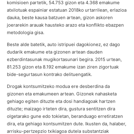
komisioen partetik, 54.753 gizon eta 4.368 emakume
atxilotuak espainiar estatuan 2018ko urtarrilean, erlazioa
dauka, beste kausa batzuen artean, gizon askoren
joerarekin arauak hausteko arazo eta konflikto ebazpen
metodologia gisa.
Beste alde batetik, auto istripuei dagokionez, ez dago
dudarik emakume eta gizonen artean dauden
ezberdintasunak mugikortasunari begira. 2015 urtean,
81.253 gizon eta 8.192 emakume izan ziren zigortuak
bide-segurtasun kontrako delituengatik.
Drogak kontsumitzeko modua ere desberdina da
gizonen eta emakumeen artean. Gizonek nahasketa
gehiago egiten dituzte eta dosi handiagoak hartzen
dituzte; maizago irteten dira, gustura sentitzen dira
olgetarako gune edo tokietan, beranduago erretiratzen
dira, eta gehiago kontsumitzen dute. Ikusten da, halaber,
arrisku-pertzepzio txikiagoa dutela substantziak