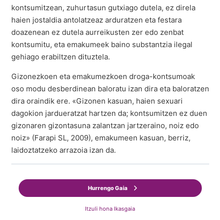
kontsumitzean, zuhurtasun gutxiago dutela, ez direla
haien jostaldia antolatzeaz arduratzen eta festara
doazenean ez dutela aurreikusten zer edo zenbat
kontsumitu, eta emakumeek baino substantzia ilegal
gehiago erabiltzen dituztela.
Gizonezkoen eta emakumezkoen droga-kontsumoak
oso modu desberdinean baloratu izan dira eta baloratzen
dira oraindik ere. «Gizonen kasuan, haien sexuari
dagokion jardueratzat hartzen da; kontsumitzen ez duen
gizonaren gizontasuna zalantzan jartzeraino, noiz edo
noiz» (Farapi SL, 2009), emakumeen kasuan, berriz,
laidoztatzeko arrazoia izan da.
Hurrengo Gaia
Itzuli hona Ikasgaia