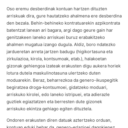
Oso eremu desberdinak kontuan hartzen dituzten
arriskuak dira, gure hautatzeko ahalmena ere desberdina
den bezala. Behin-behineko kontratuarekin azpikontrata
batentzat lanean ari bagara, argi dago geure gain har
genitzakeen laneko arriskuei buruz erabakitzeko
ahalmen mugatua izango dugula. Aldiz, boro ndatezko
jardueretan arreta jartzen badugu (higikortasuna eta
zirkulazioa, kirola, kontsumoak, etab.), halakoetan
gizonak gehiengoa izateak erakusten digu aukera horiek
lotura dutela maskulinotasuna ulertzeko duten
moduarekin. Beraz, beharrezkoa da genero-ikuspegitik
begiratzea droga-kontsumoei, gidatzeko moduari,
arriskuko kirolei, edo laneko istripuei, eta adierazle
guztiek egiaztatzen eta berresten dute gizonek
arriskuko ekintza gehiago egiten dituztela.
Ondoren erakusten diren datuak aztertzeko orduan,
kontuan eduki behar da, genero-erlazioei dagokienez,