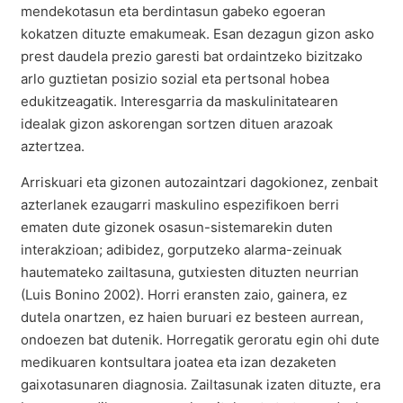
mendekotasun eta berdintasun gabeko egoeran
kokatzen dituzte emakumeak. Esan dezagun gizon asko
prest daudela prezio garesti bat ordaintzeko bizitzako
arlo guztietan posizio sozial eta pertsonal hobea
edukitzeagatik. Interesgarria da maskulinitatearen
idealak gizon askorengan sortzen dituen arazoak
aztertzea.
Arriskuari eta gizonen autozaintzari dagokionez, zenbait
azterlanek ezaugarri maskulino espezifikoen berri
ematen dute gizonek osasun-sistemarekin duten
interakzioan; adibidez, gorputzeko alarma-zeinuak
hautemateko zailtasuna, gutxiesten dituzten neurrian
(Luis Bonino 2002). Horri eransten zaio, gainera, ez
dutela onartzen, ez haien buruari ez besteen aurrean,
ondoezen bat dutenik. Horregatik geroratu egin ohi dute
medikuaren kontsultara joatea eta izan dezaketen
gaixotasunaren diagnosia. Zailtasunak izaten dituzte, era