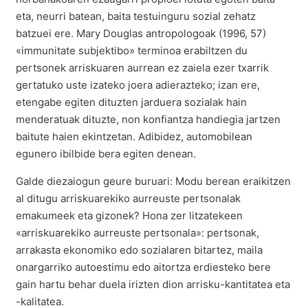
eta, neurri batean, baita testuinguru sozial zehatz
batzuei ere. Mary Douglas antropologoak (1996, 57)
«immunitate subjektibo» terminoa erabiltzen du
pertsonek arriskuaren aurrean ez zaiela ezer txarrik
gertatuko uste izateko joera adierazteko; izan ere,
etengabe egiten dituzten jarduera sozialak hain
menderatuak dituzte, non konfiantza handiegia jartzen
baitute haien ekintzetan. Adibidez, automobilean
egunero ibilbide bera egiten denean.
Galde diezaiogun geure buruari: Modu berean eraikitzen
al ditugu arriskuarekiko aurreuste pertsonalak
emakumeek eta gizonek? Hona zer litzatekeen
«arriskuarekiko aurreuste pertsonala»: pertsonak,
arrakasta ekonomiko edo sozialaren bitartez, maila
onargarriko autoestimu edo aitortza erdiesteko bere
gain hartu behar duela irizten dion arrisku-kantitatea eta
-kalitatea.