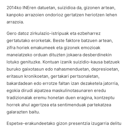
2014ko INEren datuetan, suizidioa da, gizonen artean,
kanpoko arrazoien ondorioz gertatzen heriotzen lehen
arrazoia.
Gero datoz zirkulazio-istripuak eta ezbeharrez
gertatutako erorketak. Beste faktore batzuen artean,
zifra horiek emakumeek eta gizonek emozioak
maneiatzeko orduan dituzten jokaera desberdinekin
lotuko genituzke. Kontuan izanik suizidio-kausa batzuek
buruko gaixotasun edo nahasmenduetan, depresioetan,
eritasun kronikoetan, gertakari pertsonaletan,
bakardadean edo errotze faltan izan dezaketela jatorria,
egokia dirudi aipatzea maskulinotasunaren eredu
tradizionalak eremu honetan duen eragina, kontzeptu
horrek ahul agertzea eta sentimenduak partekatzea
galarazten baitu.
Espetxe-erakundeetako gizon presentzia izugarria delitu