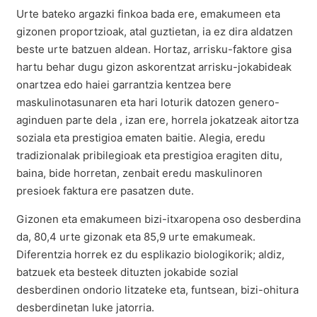
Urte bateko argazki finkoa bada ere, emakumeen eta
gizonen proportzioak, atal guztietan, ia ez dira aldatzen
beste urte batzuen aldean. Hortaz, arrisku-faktore gisa
hartu behar dugu gizon askorentzat arrisku-jokabideak
onartzea edo haiei garrantzia kentzea bere
maskulinotasunaren eta hari loturik datozen genero-
aginduen parte dela , izan ere, horrela jokatzeak aitortza
soziala eta prestigioa ematen baitie. Alegia, eredu
tradizionalak pribilegioak eta prestigioa eragiten ditu,
baina, bide horretan, zenbait eredu maskulinoren
presioek faktura ere pasatzen dute.
Gizonen eta emakumeen bizi-itxaropena oso desberdina
da, 80,4 urte gizonak eta 85,9 urte emakumeak.
Diferentzia horrek ez du esplikazio biologikorik; aldiz,
batzuek eta besteek dituzten jokabide sozial
desberdinen ondorio litzateke eta, funtsean, bizi-ohitura
desberdinetan luke jatorria.