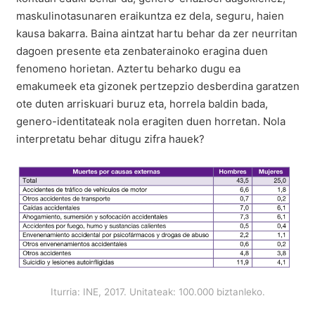
maskulinotasunaren eraikuntza ez dela, seguru, haien
kausa bakarra. Baina aintzat hartu behar da zer neurritan
dagoen presente eta zenbaterainoko eragina duen
fenomeno horietan. Aztertu beharko dugu ea
emakumeek eta gizonek pertzepzio desberdina garatzen
ote duten arriskuari buruz eta, horrela baldin bada,
genero-identitateak nola eragiten duen horretan. Nola
interpretatu behar ditugu zifra hauek?
Iturria: INE, 2017. Unitateak: 100.000 biztanleko.