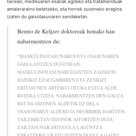
berean, medikuaren esanak egiteko eta tratamenduak
amaieraraino betetzeko, eta horrek zuzeneko eragina
izaten du gaixotasunaren sendaketan.
Benno de Keljzer doktoreak honako hau
nabarmentzen du:
“MASKULINOTASUNAREN ETA OSASUNAREN
GAIA LANTZEN DUGUNEAN,
MASKULINOTASUNARI EGOZTEN ZAIZKION
HAINBAT EZAUGARRIREN ETA ZENBAIT
ERITASUNEN ARTEKO LOTURA ESTUA ALDE
BATERA UTZITA, NABARMENTZEN DEN GAUZA
BAT DA GIZONEN ALDETIK EZ DELA
OSASUNAREN ALDEKO IA NEURRIRIK HARTZEN.
TAILERRETAN GIZONOK AITORTZEN DUGU
ZAILTASUNAK DITUGULA LAGUNTZA
ESKATZEKO, UKATU EGITEN DUGULA GAIXO