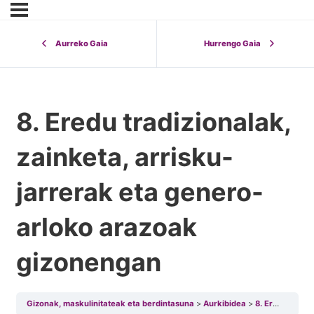
Aurreko Gaia
Hurrengo Gaia
8. Eredu tradizionalak,
zainketa, arrisku-
jarrerak eta genero-
arloko arazoak
gizonengan
Gizonak, maskulinitateak eta berdintasuna
Aurkibidea
8. Eredu tradizionalak, zainketa, arrisku-jarrerak eta genero-arloko arazoak gizonengan