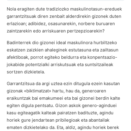
Nola eragiten dute tradiziozko maskulinotasun-ereduek
garrantzitsuak diren zenbait alderdirekin gizonek duten
erlazioan; adibidez, osasunarekin, norbere buruaren
zaintzarekin edo arriskuaren pertzepzioarekin?
Badinterrek dio gizonei ideal maskulinora hurbiltzeko
eskatzen zaizkien ahaleginek estutasuna eta zailtasun
afektiboak, porrot egiteko beldurra eta konpentsazio-
jokabide potentzialki arriskutsuak eta suntsitzaileak
sortzen dizkietela.
Garrantzitsua da argi uztea ezin ditugula ezein kasutan
gizonak «biktimatzat» hartu, hau da, generoaren
eraikuntzak bai emakumeei eta bai gizonei berdin kalte
egiten digula pentsatu. Gizon askok genero-aginduei
kasu egiteagatik kalteak pairatzen badituzte, agindu
horiek gure jendartean pribilegioak eta abantailak
ematen dizkietelako da. Eta, aldiz, agindu horiek berek