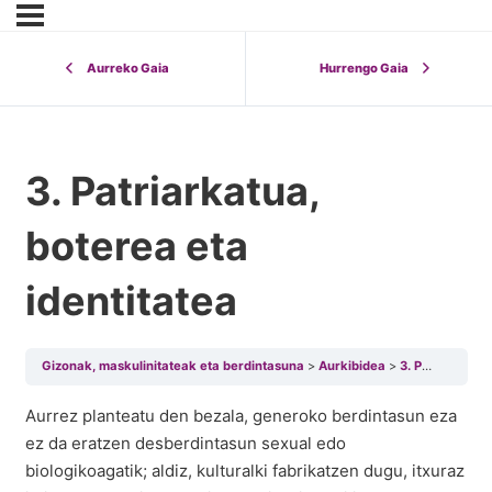
Aurreko Gaia
Hurrengo Gaia
3. Patriarkatua,
boterea eta
identitatea
Gizonak, maskulinitateak eta berdintasuna
Aurkibidea
3. Patriarkatua, boterea eta identitatea
Aurrez planteatu den bezala, generoko berdintasun eza
ez da eratzen desberdintasun sexual edo
biologikoagatik; aldiz, kulturalki fabrikatzen dugu, itxuraz