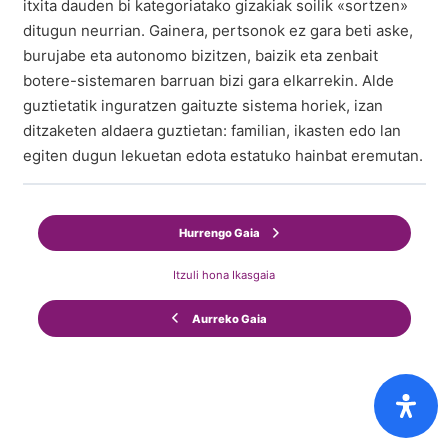
itxita dauden bi kategoriatako gizakiak soilik «sortzen»
ditugun neurrian. Gainera, pertsonok ez gara beti aske,
burujabe eta autonomo bizitzen, baizik eta zenbait
botere-sistemaren barruan bizi gara elkarrekin. Alde
guztietatik inguratzen gaituzte sistema horiek, izan
ditzaketen aldaera guztietan: familian, ikasten edo lan
egiten dugun lekuetan edota estatuko hainbat eremutan.
Hurrengo Gaia
Itzuli hona Ikasgaia
Aurreko Gaia