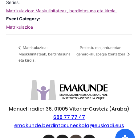
Series:
Matrikulazioa: Maskulinitateak, berdintasuna eta kirola.
Event Category:
Matrikulazioa
Proiektu eta jardueretan
Matrikulazioa:
Maskulinitateak, berdintasuna
genero-ikuspegia txertatzea
eta kirola.
Manuel Iradier 36. 01005 Vitoria-Gasteiz (Araba)
688 77 77 47
emakunde.berdintasuneskola@euskadi.eus