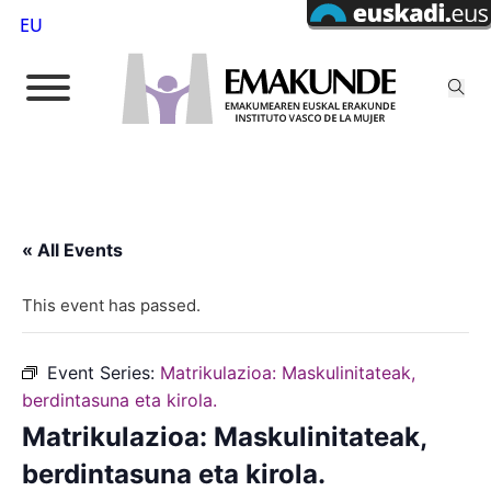
EU
« All Events
This event has passed.
Event Series:
Matrikulazioa: Maskulinitateak,
berdintasuna eta kirola.
Matrikulazioa: Maskulinitateak,
berdintasuna eta kirola.