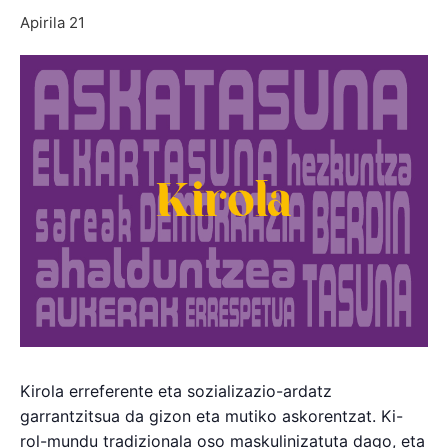
Apirila 21
Kirola erreferente eta sozializazio-ardatz
garrantzitsua da gizon eta mutiko askorentzat. Ki-
rol-mundu tradizionala oso maskulinizatuta dago, eta