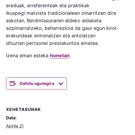
ereduak, erreferenteak eta praktikak
ikuspegi matxista tradizionalean oinarritzen dira
askotan. Berdintasunaren aldeko aldaketa
azpimarratzeko, beharrezkoa da gaur egun kirol-
erakundeak entrenatzen eta antolatzen
dituzten pertsonei prestakuntza ematea.
Izena eman esteka
honetan
.
Gehitu egutegira
XEHETASUNAK
Data:
Apirila 21