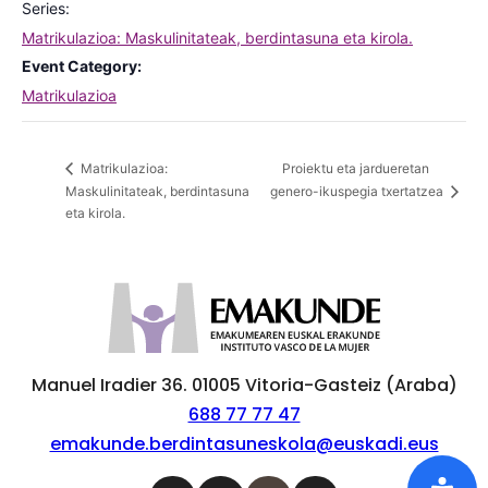
Series:
Matrikulazioa: Maskulinitateak, berdintasuna eta kirola.
Event Category:
Matrikulazioa
Proiektu eta jardueretan
Matrikulazioa:
Maskulinitateak, berdintasuna
genero-ikuspegia txertatzea
eta kirola.
Manuel Iradier 36. 01005 Vitoria-Gasteiz (Araba)
688 77 77 47
emakunde.berdintasuneskola@euskadi.eus