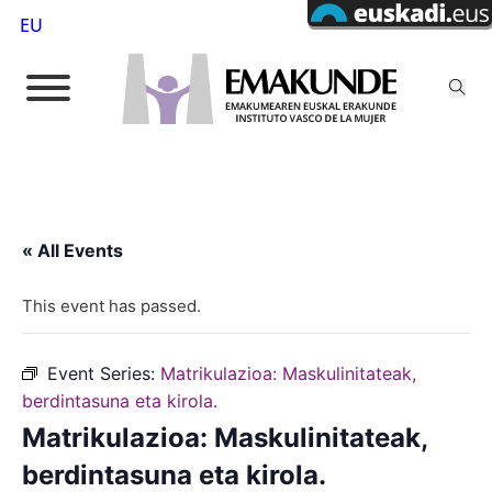
EU
« All Events
This event has passed.
Event Series:
Matrikulazioa: Maskulinitateak,
berdintasuna eta kirola.
Matrikulazioa: Maskulinitateak,
berdintasuna eta kirola.