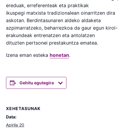
ereduak, erreferenteak eta praktikak
ikuspegi matxista tradizionalean oinarritzen dira
askotan. Berdintasunaren aldeko aldaketa
azpimarratzeko, beharrezkoa da gaur egun kirol-
erakundeak entrenatzen eta antolatzen
dituzten pertsonei prestakuntza ematea.
Izena eman esteka
honetan
.
Gehitu egutegira
XEHETASUNAK
Data:
Apirila 20