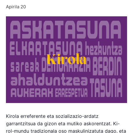
Apirila 20
Kirola erreferente eta sozializazio-ardatz
garrantzitsua da gizon eta mutiko askorentzat. Ki-
rol-mundu tradizionala oso maskulinizatuta dago, eta