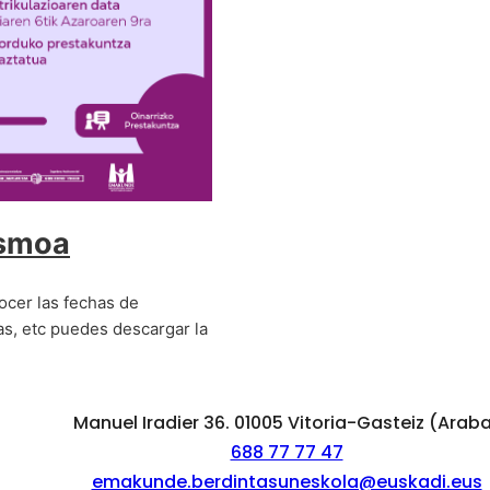
ismoa
ocer las fechas de
as, etc puedes descargar la
Manuel Iradier 36. 01005 Vitoria-Gasteiz (Arab
688 77 77 47
emakunde.berdintasuneskola@euskadi.eus