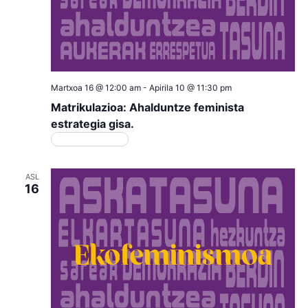
Martxoa 16 @ 12:00 am
-
Apirila 10 @ 11:30 pm
Matrikulazioa: Ahalduntze feminista
estrategia gisa.
Matrikulazioa
ASL
16