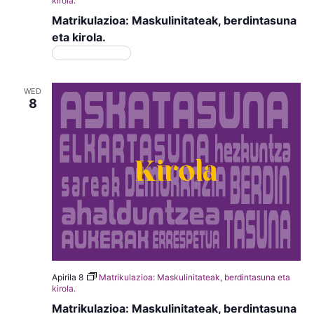
kirola.
Matrikulazioa: Maskulinitateak, berdintasuna
eta kirola.
Matrikulazioa
WED
8
Apirila 8
Matrikulazioa: Maskulinitateak, berdintasuna eta
kirola.
Matrikulazioa: Maskulinitateak, berdintasuna