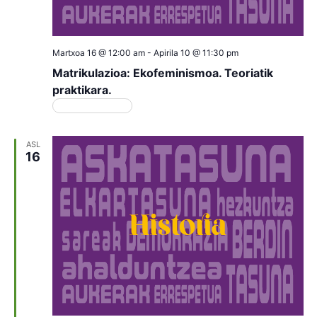
Martxoa 16 @ 12:00 am
-
Apirila 10 @ 11:30 pm
Matrikulazioa: Ekofeminismoa. Teoriatik
praktikara.
Matrikulazioa
ASL
16