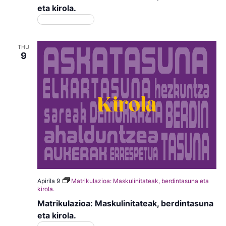
eta kirola.
Matrikulazioa
THU
9
Apirila 9
Matrikulazioa: Maskulinitateak, berdintasuna eta
kirola.
Matrikulazioa: Maskulinitateak, berdintasuna
eta kirola.