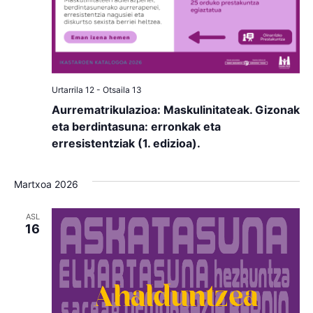
Urtarrila 12
-
Otsaila 13
Aurrematrikulazioa: Maskulinitateak. Gizonak
eta berdintasuna: erronkak eta
erresistentziak (1. edizioa).
Martxoa 2026
ASL
16