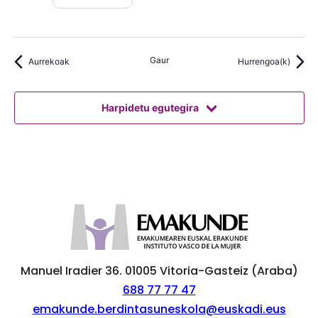
Matrikulazioa
Gaur
Aurrekoak
Hurrengoa(k)
Harpidetu egutegira
Manuel Iradier 36. 01005 Vitoria-Gasteiz (Araba)
688 77 77 47
emakunde.berdintasuneskola@euskadi.eus