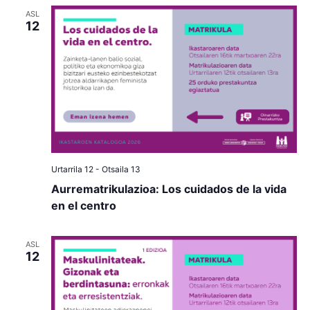
ASL
12
Urtarrila 12
-
Otsaila 13
Aurrematrikulazioa: Los cuidados de la vida
en el centro
ASL
12