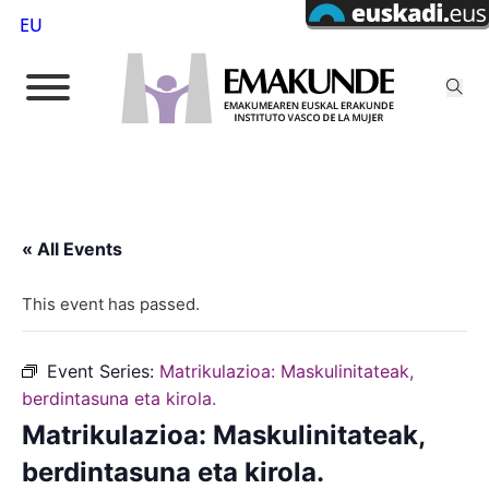
EU
« All Events
This event has passed.
Event Series:
Matrikulazioa: Maskulinitateak,
berdintasuna eta kirola.
Matrikulazioa: Maskulinitateak,
berdintasuna eta kirola.