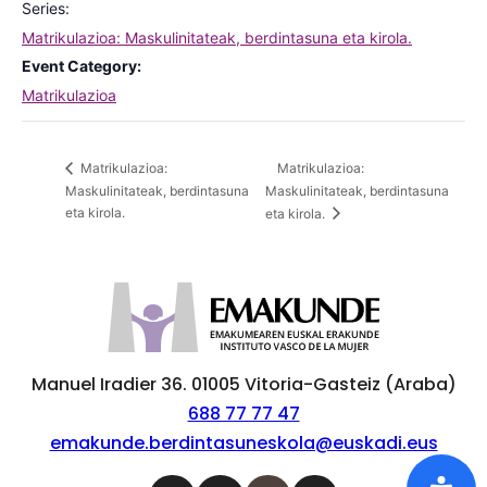
Series:
Matrikulazioa: Maskulinitateak, berdintasuna eta kirola.
Event Category:
Matrikulazioa
Matrikulazioa:
Matrikulazioa:
Maskulinitateak, berdintasuna
Maskulinitateak, berdintasuna
eta kirola.
eta kirola.
Manuel Iradier 36. 01005 Vitoria-Gasteiz (Araba)
688 77 77 47
emakunde.berdintasuneskola@euskadi.eus