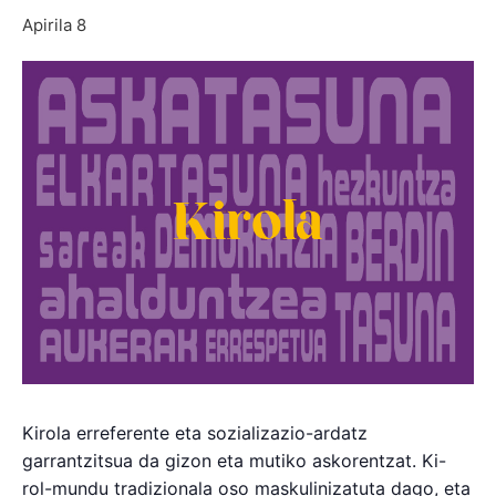
Apirila 8
Kirola erreferente eta sozializazio-ardatz
garrantzitsua da gizon eta mutiko askorentzat. Ki-
rol-mundu tradizionala oso maskulinizatuta dago, eta