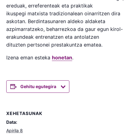
ereduak, erreferenteak eta praktikak
ikuspegi matxista tradizionalean oinarritzen dira
askotan. Berdintasunaren aldeko aldaketa
azpimarratzeko, beharrezkoa da gaur egun kirol-
erakundeak entrenatzen eta antolatzen
dituzten pertsonei prestakuntza ematea.
Izena eman esteka
honetan
.
Gehitu egutegira
XEHETASUNAK
Data:
Apirila 8