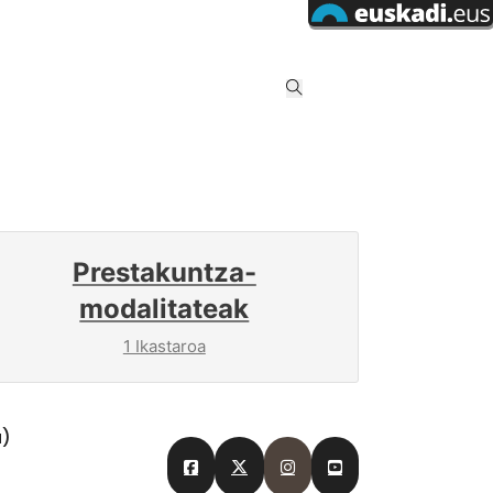
Prestakuntza-
modalitateak
1 Ikastaroa
a)