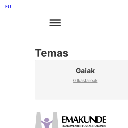
EU
Temas
Gaiak
0 Ikastaroak