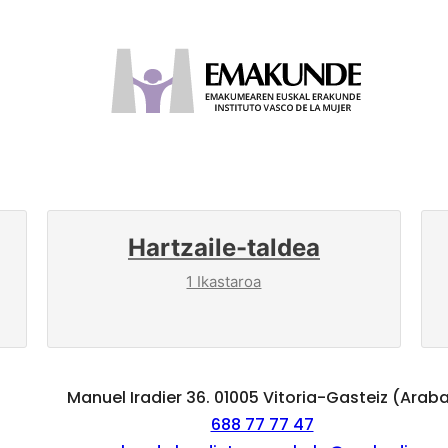
Hartzaile-taldea
1 Ikastaroa
Manuel Iradier 36. 01005 Vitoria-Gasteiz (Arab
688 77 77 47