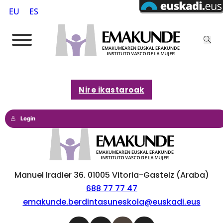
EU
ES
Nire ikastaroak
Login
Manuel Iradier 36. 01005 Vitoria-Gasteiz (Araba)
688 77 77 47
emakunde.berdintasuneskola@euskadi.eus