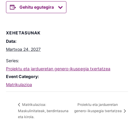
Gehitu egutegira
XEHETASUNAK
Data:
Martxoa 24, 2027
Series:
Proiektu eta jardueretan genero-ikuspegia txertatzea
Event Category:
Matrikulazioa
Proiektu eta jardueretan
Matrikulazioa:
Maskulinitateak, berdintasuna
genero-ikuspegia txertatzea
eta kirola.