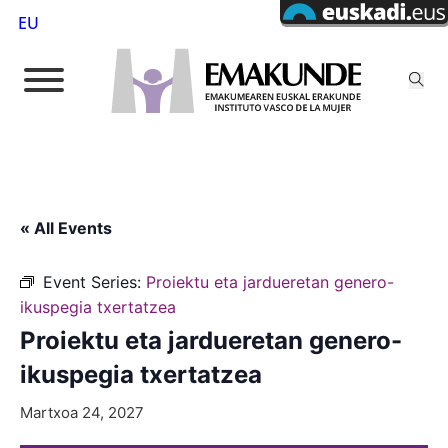
EU
« All Events
Event Series:
Proiektu eta jardueretan genero-
ikuspegia txertatzea
Proiektu eta jardueretan genero-
ikuspegia txertatzea
Martxoa 24, 2027