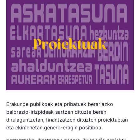
Erakunde publikoek eta pribatuek berariazko
balorazio-irizpideak sartzen dituzte beren
dirulaguntzetan, finantzatzen dituzten proiektuetan
eta ekimenetan genero-eragin positiboa