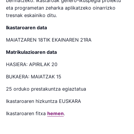
bermatzeko. Ikastaroak genero-ikuspegia proiektu
eta programetan zeharka aplikatzeko oinarrizko
tresnak eskainiko ditu.
Ikastaroaren data
MAIATZAREN 18TIK EKAINAREN 21RA
Matrikulazioaren data
HASIERA: APIRILAK 20
BUKAERA: MAIATZAK 15
25 orduko prestakuntza egiaztatua
Ikastaroaren hizkuntza EUSKARA
Ikastaroaren fitxa
hemen
.