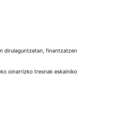
en dirulaguntzetan, finantzatzen
ko oinarrizko tresnak eskainiko