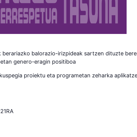
 berariazko balorazio-irizpideak sartzen dituzte ber
netan genero-eragin positiboa
kuspegia proiektu eta programetan zeharka aplikatze
 21RA