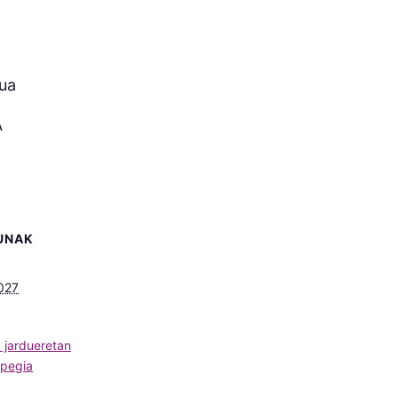
ua
A
UNAK
2027
a jardueretan
spegia