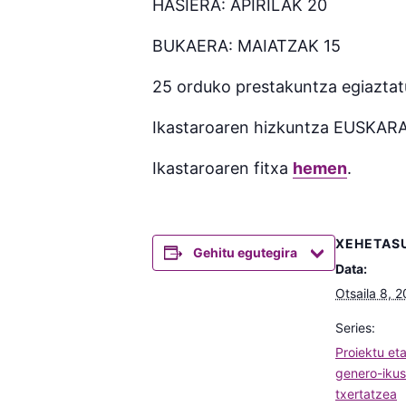
HASIERA: APIRILAK 20
BUKAERA: MAIATZAK 15
25 orduko prestakuntza egiaztat
Ikastaroaren hizkuntza EUSKAR
Ikastaroaren fitxa
hemen
.
XEHETAS
Gehitu egutegira
Data:
Otsaila 8, 
Series:
Proiektu et
genero-iku
txertatzea