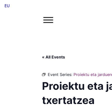
EU
« All Events
Event Series:
Proiektu eta jardue
Proiektu eta 
txertatzea