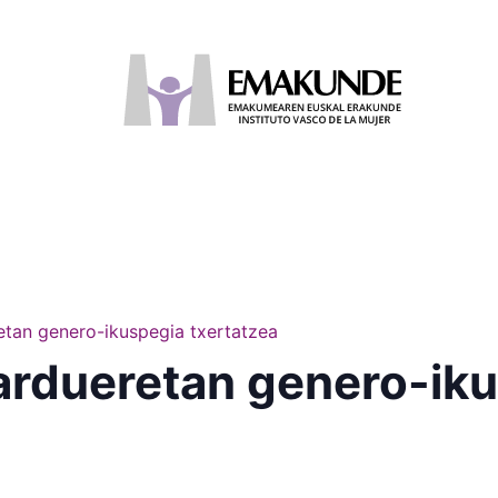
retan genero-ikuspegia txertatzea
jardueretan genero-ik