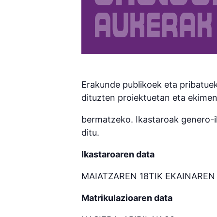
Erakunde publikoek eta pribatuek
dituzten proiektuetan eta ekime
bermatzeko. Ikastaroak genero-i
ditu.
Ikastaroaren data
MAIATZAREN 18TIK EKAINAREN
Matrikulazioaren data