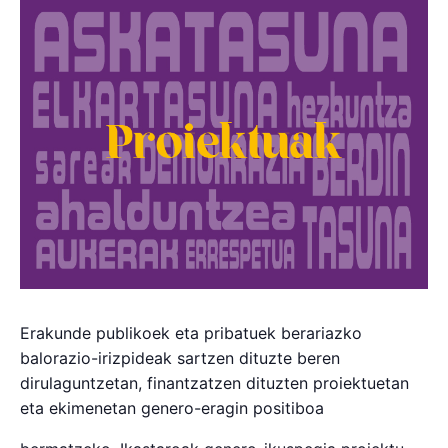
Erakunde publikoek eta pribatuek berariazko
balorazio-irizpideak sartzen dituzte beren
dirulaguntzetan, finantzatzen dituzten proiektuetan
eta ekimenetan genero-eragin positiboa