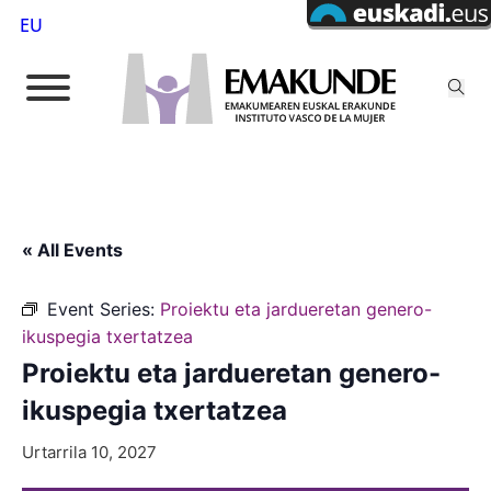
EU
« All Events
Event Series:
Proiektu eta jardueretan genero-
ikuspegia txertatzea
Proiektu eta jardueretan genero-
ikuspegia txertatzea
Urtarrila 10, 2027