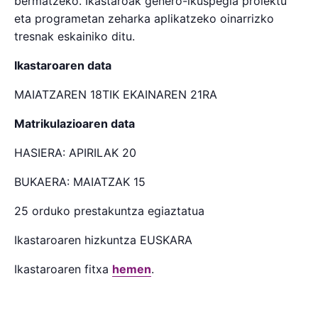
bermatzeko. Ikastaroak genero-ikuspegia proiektu
eta programetan zeharka aplikatzeko oinarrizko
tresnak eskainiko ditu.
Ikastaroaren data
MAIATZAREN 18TIK EKAINAREN 21RA
Matrikulazioaren data
HASIERA: APIRILAK 20
BUKAERA: MAIATZAK 15
25 orduko prestakuntza egiaztatua
Ikastaroaren hizkuntza EUSKARA
Ikastaroaren fitxa
hemen
.