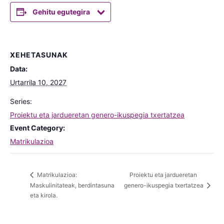
Gehitu egutegira
XEHETASUNAK
Data:
Urtarrila 10, 2027
Series:
Proiektu eta jardueretan genero-ikuspegia txertatzea
Event Category:
Matrikulazioa
Proiektu eta jardueretan
Matrikulazioa:
Maskulinitateak, berdintasuna
genero-ikuspegia txertatzea
eta kirola.