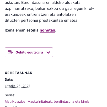
askotan. Berdintasunaren aldeko aldaketa
azpimarratzeko, beharrezkoa da gaur egun kirol-
erakundeak entrenatzen eta antolatzen
dituzten pertsonei prestakuntza ematea.
Izena eman esteka
honetan
.
Gehitu egutegira
XEHETASUNAK
Data:
Otsaila 26, 2027
Series:
Matrikulazioa: Maskulinitateak, berdintasuna eta kirola.