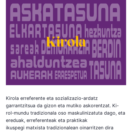
Kirola erreferente eta sozializazio-ardatz
garrantzitsua da gizon eta mutiko askorentzat. Ki-
rol-mundu tradizionala oso maskulinizatuta dago, eta
ereduak, erreferenteak eta praktikak
ikuspegi matxista tradizionalean oinarritzen dira