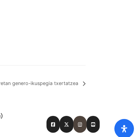
eretan genero-ikuspegia txertatzea
a)