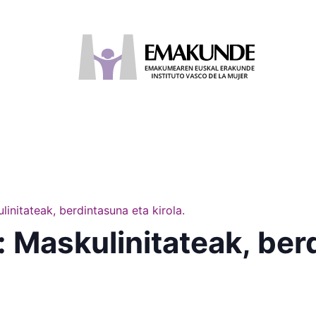
linitateak, berdintasuna eta kirola.
: Maskulinitateak, ber