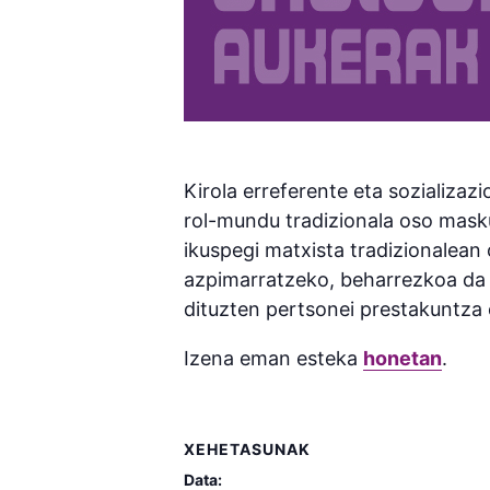
Kirola erreferente eta sozializaz
rol-mundu tradizionala oso masku
ikuspegi matxista tradizionalean
azpimarratzeko, beharrezkoa da 
dituzten pertsonei prestakuntza
Izena eman esteka
honetan
.
XEHETASUNAK
Data: