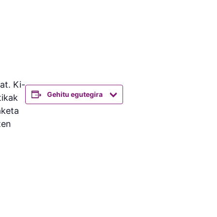
at. Ki-
Gehitu egutegira
tikak
aketa
zen