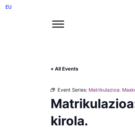
EU
« All Events
Event Series:
Matrikulazioa: Masku
Matrikulazioa
kirola.