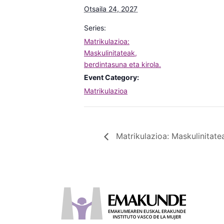
Otsaila 24, 2027
Series:
Matrikulazioa:
Maskulinitateak,
berdintasuna eta kirola.
Event Category:
Matrikulazioa
Matrikulazioa: Maskulinitatea