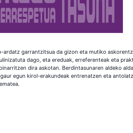
io-ardatz garrantzitsua da gizon eta mutiko askorentz
linizatuta dago, eta ereduak, erreferenteak eta prak
 oinarritzen dira askotan. Berdintasunaren aldeko ald
gaur egun kirol-erakundeak entrenatzen eta antolat
 ematea.