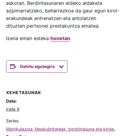
askotan. Berdintasunaren aldeko aldaketa
azpimarratzeko, beharrezkoa da gaur egun kirol-
erakundeak entrenatzen eta antolatzen
dituzten pertsonei prestakuntza ematea.
Izena eman esteka
honetan
.
Gehitu egutegira
XEHETASUNAK
Data:
Iraila 9
Series:
Matrikulazioa: Maskulinitateak, berdintasuna eta kirola.