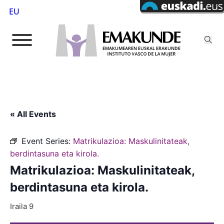
EU
« All Events
Event Series:
Matrikulazioa: Maskulinitateak,
berdintasuna eta kirola.
Matrikulazioa: Maskulinitateak,
berdintasuna eta kirola.
Iraila 9