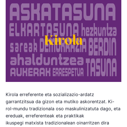
Kirola erreferente eta sozializazio-ardatz
garrantzitsua da gizon eta mutiko askorentzat. Ki-
rol-mundu tradizionala oso maskulinizatuta dago, eta
ereduak, erreferenteak eta praktikak
ikuspegi matxista tradizionalean oinarritzen dira