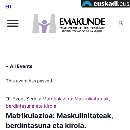
EU
« All Events
This event has passed.
Event Series:
Matrikulazioa: Maskulinitateak,
berdintasuna eta kirola.
Matrikulazioa: Maskulinitateak,
berdintasuna eta kirola.