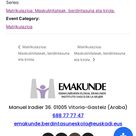
Series:
Matrikulazioa: Maskulinitateak, berdintasuna eta kirola.
Event Category:
Matrikulazioa
Matrikulazioa:
Matrikulazioa:
Maskulinitateak, berdintasuna
Maskulinitateak, berdintasuna
eta kirola.
eta kirola.
Manuel Iradier 36. 01005 Vitoria-Gasteiz (Araba)
688 77 77 47
emakunde.berdintasuneskola@euskadi.eus