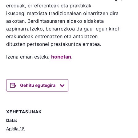
ereduak, erreferenteak eta praktikak
ikuspegi matxista tradizionalean oinarritzen dira
askotan. Berdintasunaren aldeko aldaketa
azpimarratzeko, beharrezkoa da gaur egun kirol-
erakundeak entrenatzen eta antolatzen
dituzten pertsonei prestakuntza ematea.
Izena eman esteka
honetan
.
Gehitu egutegira
XEHETASUNAK
Data:
Apirila 18