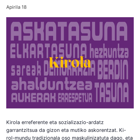
Apirila 18
Kirola erreferente eta sozializazio-ardatz
garrantzitsua da gizon eta mutiko askorentzat. Ki-
rol-mundu tradizionala oso maskulinizatuta dago, eta