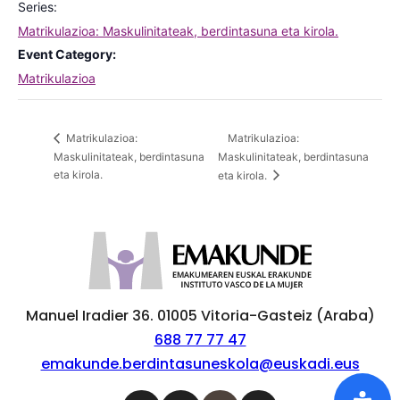
Series:
Matrikulazioa: Maskulinitateak, berdintasuna eta kirola.
Event Category:
Matrikulazioa
Matrikulazioa:
Matrikulazioa:
Maskulinitateak, berdintasuna
Maskulinitateak, berdintasuna
eta kirola.
eta kirola.
Manuel Iradier 36. 01005 Vitoria-Gasteiz (Araba)
688 77 77 47
emakunde.berdintasuneskola@euskadi.eus