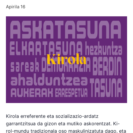
Apirila 16
Kirola erreferente eta sozializazio-ardatz
garrantzitsua da gizon eta mutiko askorentzat. Ki-
rol-mundu tradizionala oso maskulinizatuta dago, eta