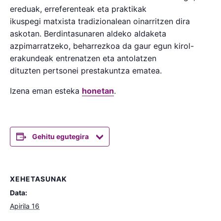
ereduak, erreferenteak eta praktikak
ikuspegi matxista tradizionalean oinarritzen dira
askotan. Berdintasunaren aldeko aldaketa
azpimarratzeko, beharrezkoa da gaur egun kirol-
erakundeak entrenatzen eta antolatzen
dituzten pertsonei prestakuntza ematea.
Izena eman esteka
honetan
.
Gehitu egutegira
XEHETASUNAK
Data:
Apirila 16