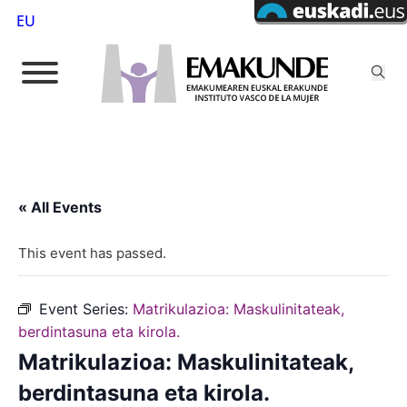
EU
« All Events
This event has passed.
Event Series:
Matrikulazioa: Maskulinitateak,
berdintasuna eta kirola.
Matrikulazioa: Maskulinitateak,
berdintasuna eta kirola.