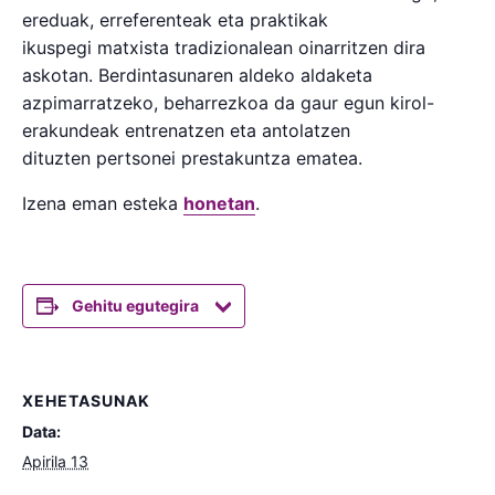
ereduak, erreferenteak eta praktikak
ikuspegi matxista tradizionalean oinarritzen dira
askotan. Berdintasunaren aldeko aldaketa
azpimarratzeko, beharrezkoa da gaur egun kirol-
erakundeak entrenatzen eta antolatzen
dituzten pertsonei prestakuntza ematea.
Izena eman esteka
honetan
.
Gehitu egutegira
XEHETASUNAK
Data:
Apirila 13