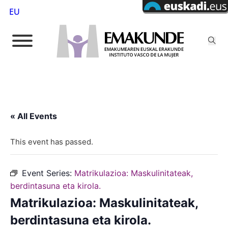
EU
« All Events
This event has passed.
Event Series:
Matrikulazioa: Maskulinitateak,
berdintasuna eta kirola.
Matrikulazioa: Maskulinitateak,
berdintasuna eta kirola.