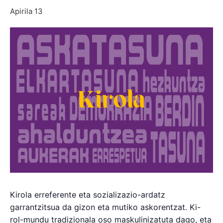
Apirila 13
Kirola erreferente eta sozializazio-ardatz
garrantzitsua da gizon eta mutiko askorentzat. Ki-
rol-mundu tradizionala oso maskulinizatuta dago, eta