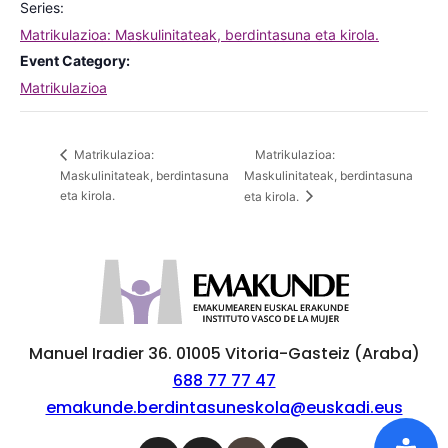
Series:
Matrikulazioa: Maskulinitateak, berdintasuna eta kirola.
Event Category:
Matrikulazioa
Matrikulazioa:
Matrikulazioa:
Maskulinitateak, berdintasuna
Maskulinitateak, berdintasuna
eta kirola.
eta kirola.
Manuel Iradier 36. 01005 Vitoria-Gasteiz (Araba)
688 77 77 47
emakunde.berdintasuneskola@euskadi.eus