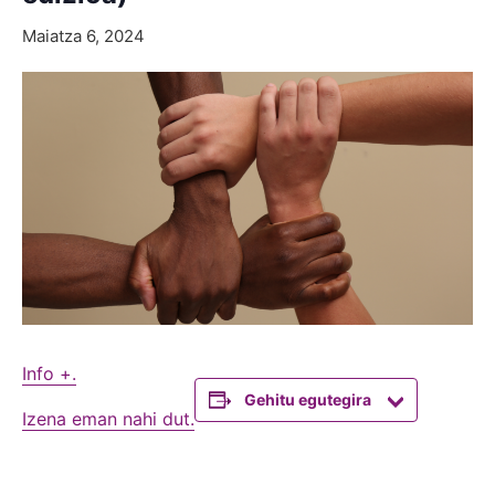
Maiatza 6, 2024
Info +.
Gehitu egutegira
Izena eman nahi dut.