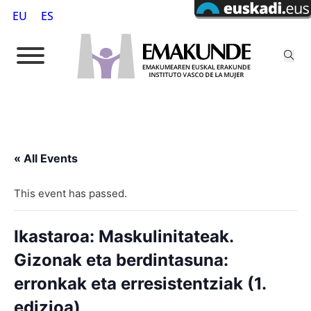
EU
ES
« All Events
This event has passed.
Ikastaroa: Maskulinitateak.
Gizonak eta berdintasuna:
erronkak eta erresistentziak (1.
edizioa)