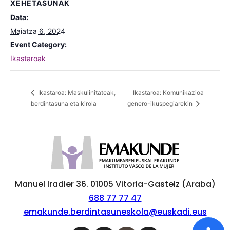
XEHETASUNAK
Data:
Maiatza 6, 2024
Event Category:
Ikastaroak
Ikastaroa: Komunikazioa
Ikastaroa: Maskulinitateak,
berdintasuna eta kirola
genero-ikuspegiarekin
Manuel Iradier 36. 01005 Vitoria-Gasteiz (Araba)
688 77 77 47
emakunde.berdintasuneskola@euskadi.eus