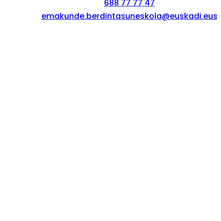
688 77 77 47
emakunde.berdintasuneskola@euskadi.eus