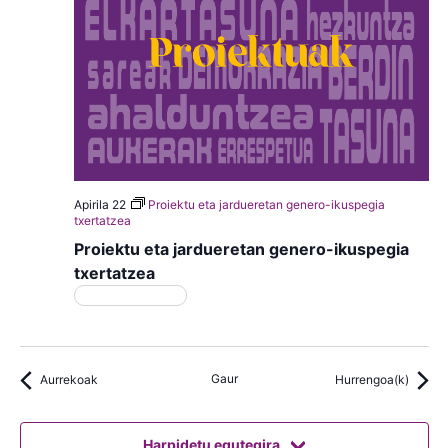
Apirila 22
Proiektu eta jardueretan genero-ikuspegia
txertatzea
Proiektu eta jardueretan genero-ikuspegia
txertatzea
Matrikulazioa
Gaur
Aurrekoak
Hurrengoa(k)
Harpidetu egutegira