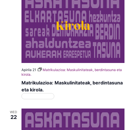
Apirila 21
Matrikulazioa: Maskulinitateak, berdintasuna eta
kirola.
Matrikulazioa: Maskulinitateak, berdintasuna
eta kirola.
Matrikulazioa
WED
22