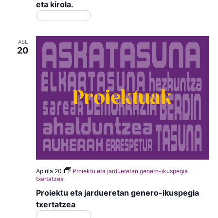
eta kirola.
Matrikulazioa
ASL
20
Apirila 20
Proiektu eta jardueretan genero-ikuspegia
txertatzea
Proiektu eta jardueretan genero-ikuspegia
txertatzea
Matrikulazioa