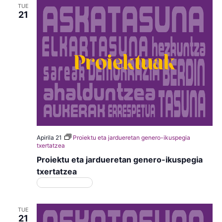
TUE
21
Apirila 21
Proiektu eta jardueretan genero-ikuspegia
txertatzea
Proiektu eta jardueretan genero-ikuspegia
txertatzea
Matrikulazioa
TUE
21