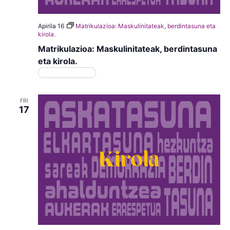
Apirila 16
Matrikulazioa: Maskulinitateak, berdintasuna eta
kirola.
Matrikulazioa: Maskulinitateak, berdintasuna
eta kirola.
Matrikulazioa
FRI
17