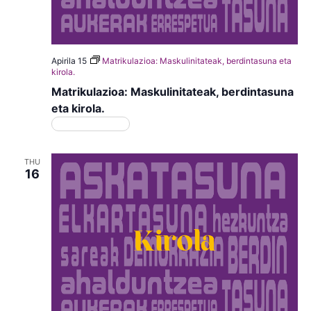
Apirila 15
Matrikulazioa: Maskulinitateak, berdintasuna eta
kirola.
Matrikulazioa: Maskulinitateak, berdintasuna
eta kirola.
Matrikulazioa
THU
16