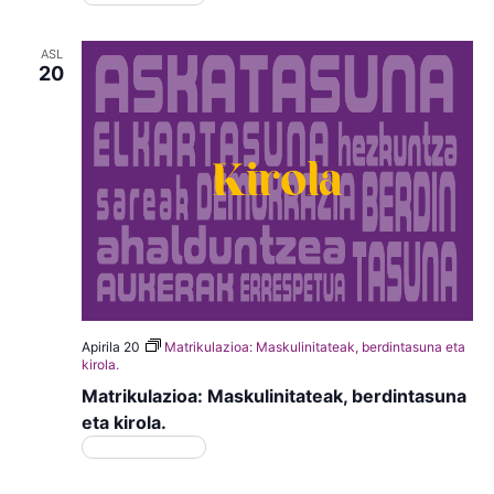
ASL
20
Apirila 20
Matrikulazioa: Maskulinitateak, berdintasuna eta
kirola.
Matrikulazioa: Maskulinitateak, berdintasuna
eta kirola.
Matrikulazioa