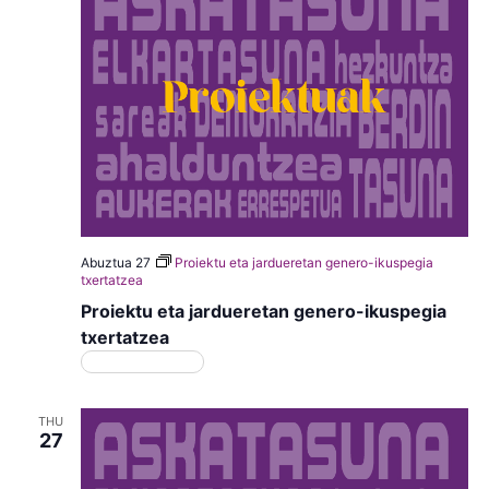
Abuztua 27
Proiektu eta jardueretan genero-ikuspegia
txertatzea
Proiektu eta jardueretan genero-ikuspegia
txertatzea
Matrikulazioa
THU
27