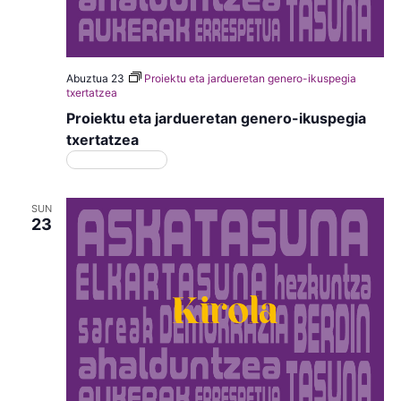
Abuztua 23
Proiektu eta jardueretan genero-ikuspegia
txertatzea
Proiektu eta jardueretan genero-ikuspegia
txertatzea
Matrikulazioa
SUN
23