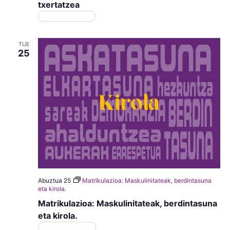
txertatzea
Matrikulazioa
TUE
25
Abuztua 25
Matrikulazioa: Maskulinitateak, berdintasuna
eta kirola.
Matrikulazioa: Maskulinitateak, berdintasuna
eta kirola.
Matrikulazioa