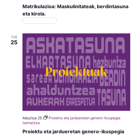
Matrikulazioa: Maskulinitateak, berdintasuna
eta kirola.
Matrikulazioa
TUE
25
Abuztua 25
Proiektu eta jardueretan genero-ikuspegia
txertatzea
Proiektu eta jardueretan genero-ikuspegia