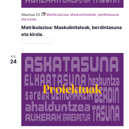
Abuztua 23
Matrikulazioa: Maskulinitateak, berdintasuna
eta kirola.
Matrikulazioa: Maskulinitateak, berdintasuna
eta kirola.
Matrikulazioa
ASL
24