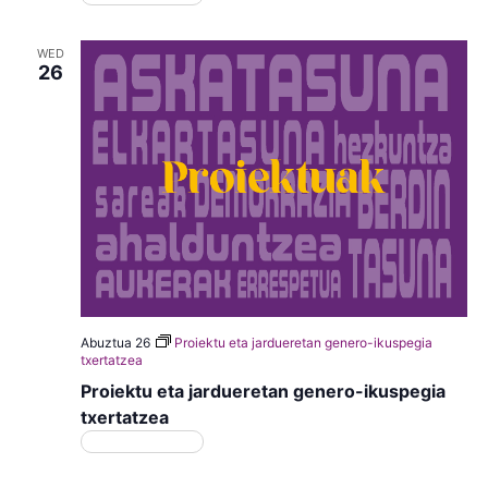
WED
26
Abuztua 26
Proiektu eta jardueretan genero-ikuspegia
txertatzea
Proiektu eta jardueretan genero-ikuspegia
txertatzea
Matrikulazioa