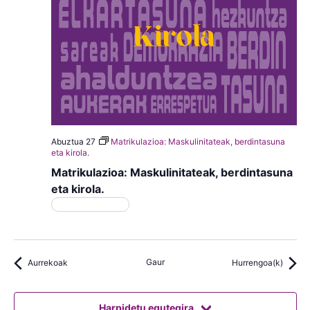
Abuztua 27
Matrikulazioa: Maskulinitateak, berdintasuna
eta kirola.
Matrikulazioa: Maskulinitateak, berdintasuna
eta kirola.
Matrikulazioa
Gaur
Aurrekoak
Hurrengoa(k)
Harpidetu egutegira