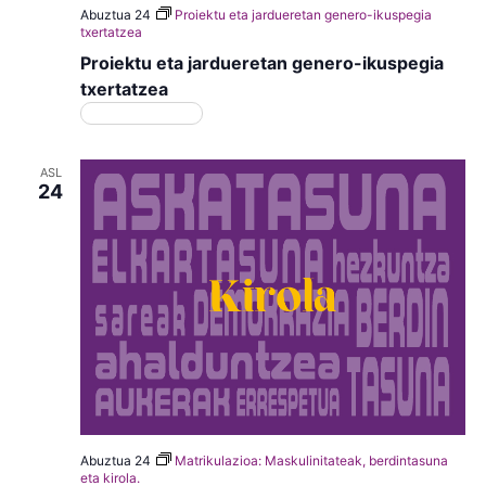
Abuztua 24
Proiektu eta jardueretan genero-ikuspegia
txertatzea
Proiektu eta jardueretan genero-ikuspegia
txertatzea
Matrikulazioa
ASL
24
Abuztua 24
Matrikulazioa: Maskulinitateak, berdintasuna
eta kirola.