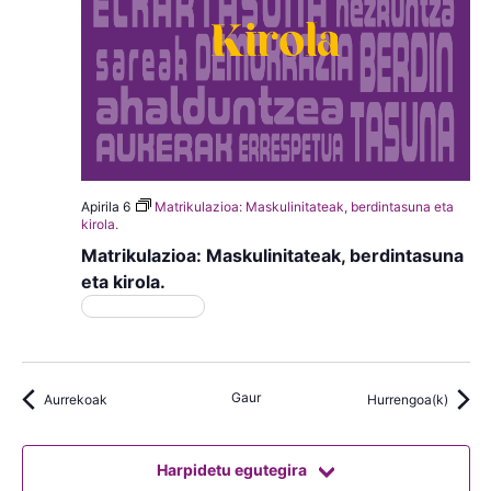
Apirila 6
Matrikulazioa: Maskulinitateak, berdintasuna eta
kirola.
Matrikulazioa: Maskulinitateak, berdintasuna
eta kirola.
Matrikulazioa
Gaur
Aurrekoak
Hurrengoa(k)
Harpidetu egutegira