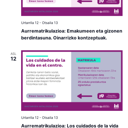
Urtarrila 12
-
Otsaila 13
Aurrematrikulazioa: Emakumeen eta gizonen
berdintasuna. Oinarrizko kontzeptuak.
ASL
12
Urtarrila 12
-
Otsaila 13
Aurrematrikulazioa: Los cuidados de la vida