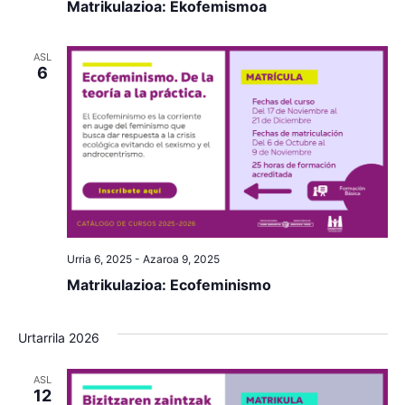
Matrikulazioa: Ekofemismoa
ASL
6
Urria 6, 2025
-
Azaroa 9, 2025
Matrikulazioa: Ecofeminismo
Urtarrila 2026
ASL
12