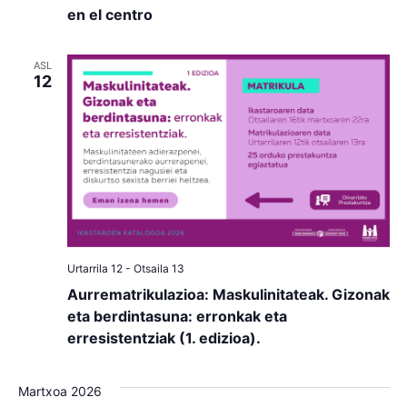
en el centro
ASL
12
Urtarrila 12
-
Otsaila 13
Aurrematrikulazioa: Maskulinitateak. Gizonak
eta berdintasuna: erronkak eta
erresistentziak (1. edizioa).
Martxoa 2026