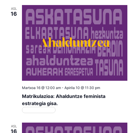
ASL
16
Martxoa 16 @ 12:00 am
-
Apirila 10 @ 11:30 pm
Matrikulazioa: Ahalduntze feminista
estrategia gisa.
Matrikulazioa
ASL
16