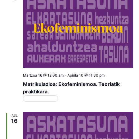
Martxoa 16 @ 12:00 am
-
Apirila 10 @ 11:30 pm
Matrikulazioa: Ekofeminismoa. Teoriatik
praktikara.
Matrikulazioa
ASL
16