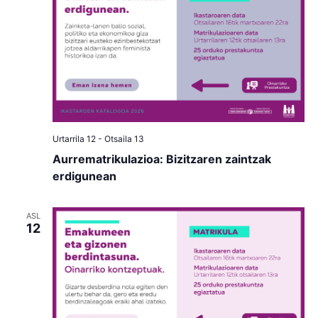
Urtarrila 12
-
Otsaila 13
Aurrematrikulazioa: Bizitzaren zaintzak
erdigunean
ASL
12