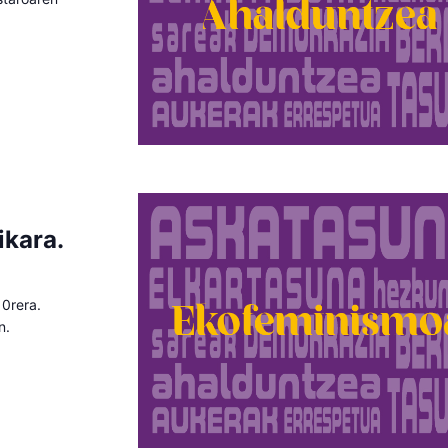
ikara.
10rera.
n.