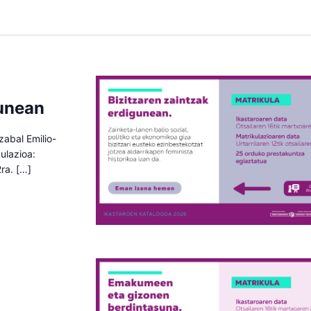
gunean
zabal Emilio-
ulazioa:
2ra. […]