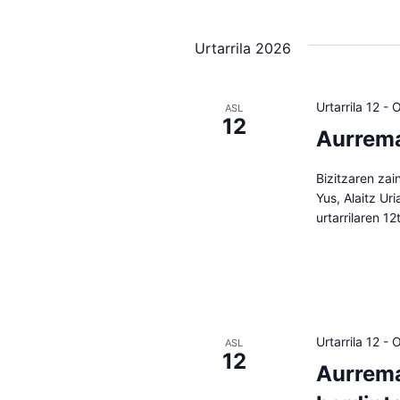
Urtarrila 2026
Urtarrila 12
-
O
ASL
12
Aurrema
Bizitzaren zai
Yus, Alaitz Ur
urtarrilaren 1
Urtarrila 12
-
O
ASL
12
Aurrema