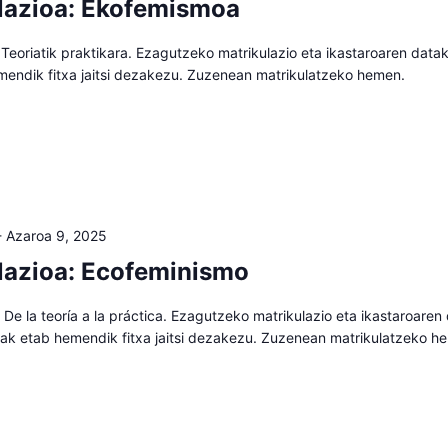
lazioa: Ekofemismoa
eoriatik praktikara. Ezagutzeko matrikulazio eta ikastaroaren datak
mendik fitxa jaitsi dezakezu. Zuzenean matrikulatzeko hemen.
-
Azaroa 9, 2025
lazioa: Ecofeminismo
De la teoría a la práctica. Ezagutzeko matrikulazio eta ikastaroaren
aiak etab hemendik fitxa jaitsi dezakezu. Zuzenean matrikulatzeko h