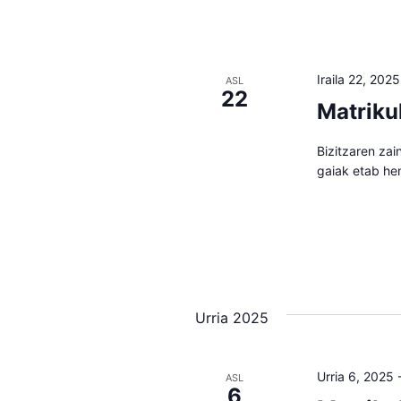
Iraila 22, 2025
ASL
22
Matriku
Bizitzaren zai
gaiak etab he
Urria 2025
Urria 6, 2025
ASL
6