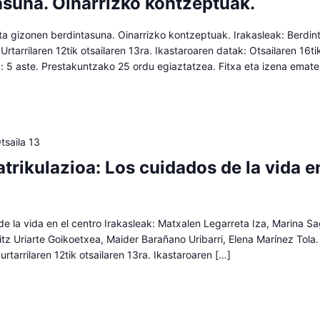
asuna. Oinarrizko kontzeptuak.
 gizonen berdintasuna. Oinarrizko kontzeptuak. Irakasleak: Berdin
 Urtarrilaren 12tik otsailaren 13ra. Ikastaroaren datak: Otsailaren 16t
a: 5 aste. Prestakuntzako 25 ordu egiaztatzea. Fitxa eta izena emat
tsaila 13
trikulazioa: Los cuidados de la vida e
e la vida en el centro Irakasleak: Matxalen Legarreta Iza, Marina S
aitz Uriarte Goikoetxea, Maider Barañano Uribarri, Elena Marínez Tola.
urtarrilaren 12tik otsailaren 13ra. Ikastaroaren […]