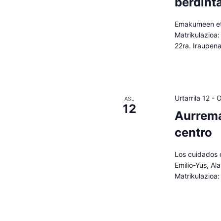
berdint
Emakumeen eta
Matrikulazioa:
22ra. Iraupen
Urtarrila 12
-
O
ASL
12
Aurrema
centro
Los cuidados d
Emilio-Yus, Al
Matrikulazioa: 