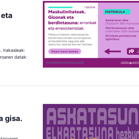
 eta
. Irakasleak:
taroaren datak:
a gisa.
astaroaren