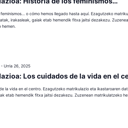
lazioa: Historia de los feminismos…
s feminismos... o cómo hemos llegado hasta aquí. Ezagutzeko matriku
atak, irakasleak, gaiak etab hemendik fitxa jaitsi dezakezu. Zuzene
o hemen.
-
Urria 26, 2025
azioa: Los cuidados de la vida en el c
e la vida en el centro. Ezagutzeko matrikulazio eta ikastaroaren dat
aiak etab hemendik fitxa jaitsi dezakezu. Zuzenean matrikulatzeko h