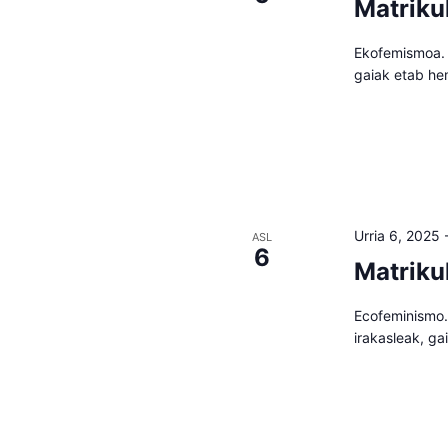
Matriku
Ekofemismoa. T
gaiak etab he
Urria 6, 2025
ASL
6
Matriku
Ecofeminismo. 
irakasleak, g