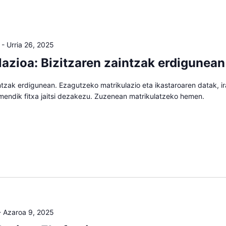
-
Urria 26, 2025
lazioa: Bizitzaren zaintzak erdigunean
ntzak erdigunean. Ezagutzeko matrikulazio eta ikastaroaren datak, i
mendik fitxa jaitsi dezakezu. Zuzenean matrikulatzeko hemen.
-
Azaroa 9, 2025