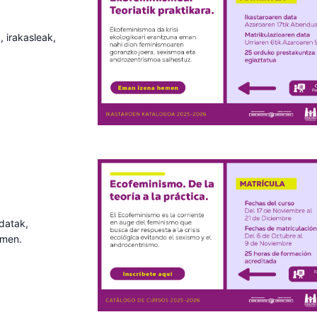
, irakasleak,
 datak,
emen.