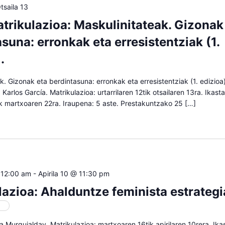
tsaila 13
trikulazioa: Maskulinitateak. Gizonak
suna: erronkak eta erresistentziak (1.
.
k. Gizonak eta berdintasuna: erronkak eta erresistentziak (1. edizioa)
 Karlos García. Matrikulazioa: urtarrilaren 12tik otsailaren 13ra. Ikas
ik martxoaren 22ra. Iraupena: 5 aste. Prestakuntzako 25 […]
 12:00 am
-
Apirila 10 @ 11:30 pm
lazioa: Ahalduntze feminista estrategi
oa
ra Murguialday. Matrikulazioa: martxoaren 16tik apirilaren 10rera. Ik