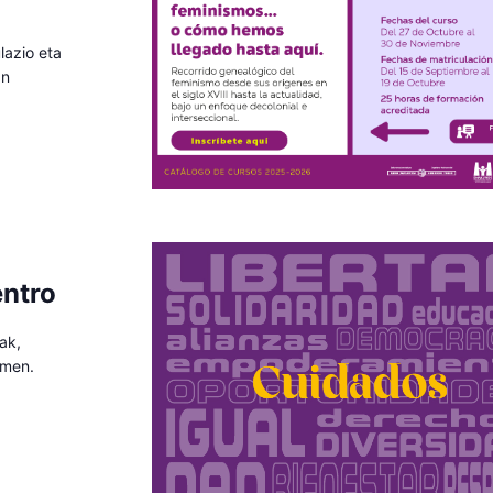
lazio eta
an
entro
ak,
emen.