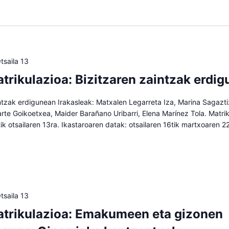
tsaila 13
trikulazioa: Bizitzaren zaintzak erdi
ntzak erdigunean Irakasleak: Matxalen Legarreta Iza, Marina Sagazti
iarte Goikoetxea, Maider Barañano Uribarri, Elena Marínez Tola. Matrik
2tik otsailaren 13ra. Ikastaroaren datak: otsailaren 16tik martxoaren 2
tsaila 13
trikulazioa: Emakumeen eta gizonen