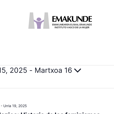
 15, 2025
 - 
Martxoa 16
-
Urria 19, 2025