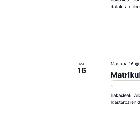
datak: apirila
Martxoa 16 @
ASL
16
Matriku
Matrikulazi
Irakasleak: Al
Ikastaroaren d