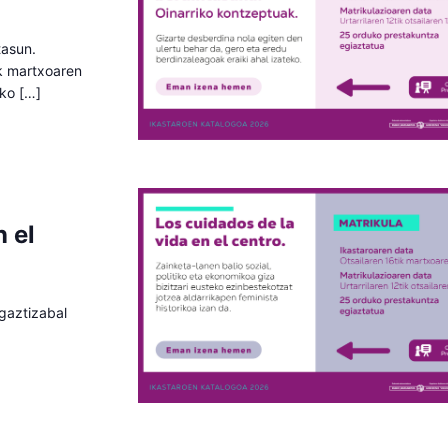
tasun.
ik martxoaren
eko […]
n el
agaztizabal