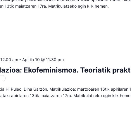
ren 13tik maiatzaren 17ra. Matrikulatzeko egin klik hemen.
 12:00 am
-
Apirila 10 @ 11:30 pm
lazioa: Ekofeminismoa. Teoriatik prakt
oa
icia H. Puleo, Dina Garzón. Matrikulazioa: martxoaren 16tik apirilaren 
atak: apirilaren 13tik maiatzaren 17ra. Matrikulatzeko egin klik heme