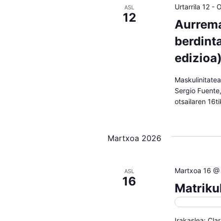
Urtarrila 12
-
O
ASL
12
Aurrema
berdinta
edizioa)
Maskulinitatea
Sergio Fuente,
otsailaren 16t
Martxoa 2026
Martxoa 16 @
ASL
16
Matriku
Matrikulazi
Irakaslea: Cla