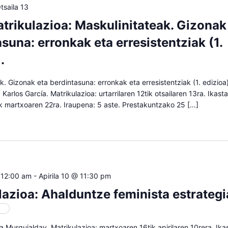
tsaila 13
trikulazioa: Maskulinitateak. Gizonak
suna: erronkak eta erresistentziak (1.
.
k. Gizonak eta berdintasuna: erronkak eta erresistentziak (1. edizioa)
 Karlos García. Matrikulazioa: urtarrilaren 12tik otsailaren 13ra. Ikas
ik martxoaren 22ra. Iraupena: 5 aste. Prestakuntzako 25 […]
 12:00 am
-
Apirila 10 @ 11:30 pm
lazioa: Ahalduntze feminista estrategi
oa
ra Murguialday. Matrikulazioa: martxoaren 16tik apirilaren 10rera. Ik