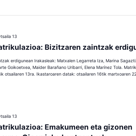
tsaila 13
trikulazioa: Bizitzaren zaintzak erdi
ntzak erdigunean Irakasleak: Matxalen Legarreta Iza, Marina Sagazti
iarte Goikoetxea, Maider Barañano Uribarri, Elena Marínez Tola. Matrik
2tik otsailaren 13ra. Ikastaroaren datak: otsailaren 16tik martxoaren 2
tsaila 13
trikulazioa: Emakumeen eta gizonen