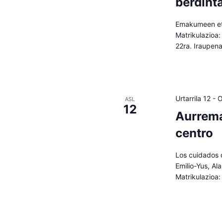
berdint
Emakumeen eta
Matrikulazioa:
22ra. Iraupen
Urtarrila 12
-
O
ASL
12
Aurrema
centro
Los cuidados d
Emilio-Yus, Al
Matrikulazioa: 