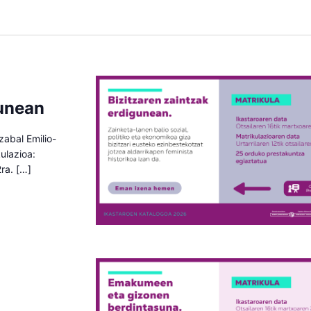
gunean
zabal Emilio-
ulazioa:
2ra. […]