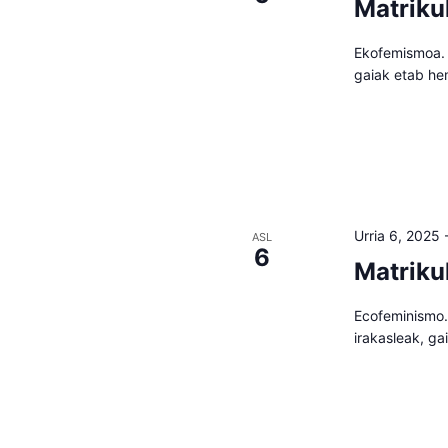
Matriku
Ekofemismoa. T
gaiak etab he
Urria 6, 2025
ASL
6
Matriku
Ecofeminismo. 
irakasleak, g