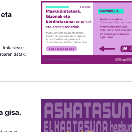
 eta
. Irakasleak:
taroaren datak:
a gisa.
astaroaren