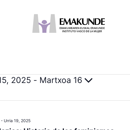
 15, 2025
 - 
Martxoa 16
-
Urria 19, 2025