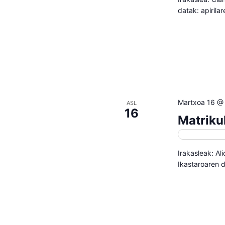
datak: apirila
Martxoa 16 @
ASL
16
Matriku
Matrikulazi
Irakasleak: Al
Ikastaroaren d