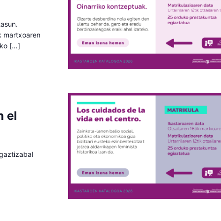
tasun.
ik martxoaren
eko […]
n el
agaztizabal