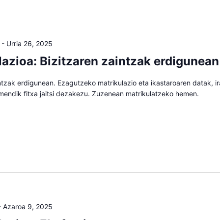
-
Urria 26, 2025
lazioa: Bizitzaren zaintzak erdigunean
ntzak erdigunean. Ezagutzeko matrikulazio eta ikastaroaren datak, i
mendik fitxa jaitsi dezakezu. Zuzenean matrikulatzeko hemen.
-
Azaroa 9, 2025