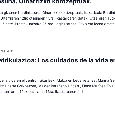
asuna. Oinarrizko kontzeptuak.
 gizonen berdintasuna. Oinarrizko kontzeptuak. Irakasleak: Berdin
 Urtarrilaren 12tik otsailaren 13ra. Ikastaroaren datak: Otsailaren 16t
a: 5 aste. Prestakuntzako 25 ordu egiaztatzea. Fitxa eta izena emat
tsaila 13
trikulazioa: Los cuidados de la vida e
e la vida en el centro Irakasleak: Matxalen Legarreta Iza, Marina S
aitz Uriarte Goikoetxea, Maider Barañano Uribarri, Elena Marínez Tola.
urtarrilaren 12tik otsailaren 13ra. Ikastaroaren […]