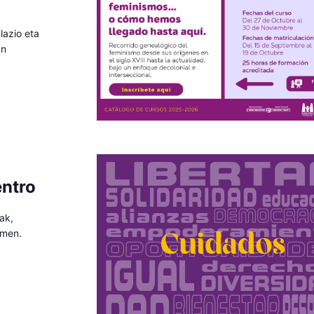
lazio eta
an
entro
ak,
emen.