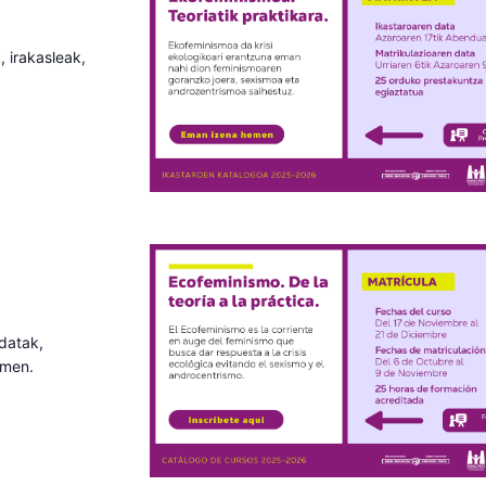
, irakasleak,
 datak,
emen.