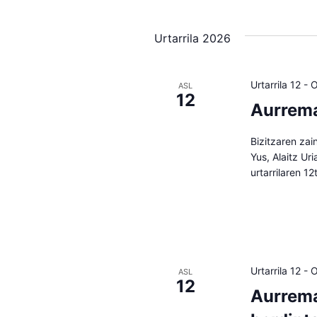
Urtarrila 2026
Urtarrila 12
-
O
ASL
12
Aurrema
Bizitzaren zai
Yus, Alaitz Ur
urtarrilaren 1
Urtarrila 12
-
O
ASL
12
Aurrema