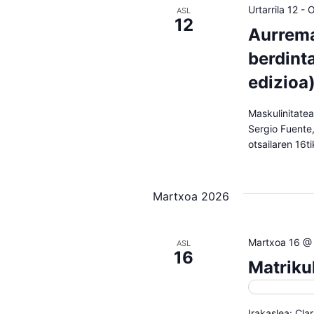
Urtarrila 12
-
O
ASL
12
Aurrema
berdinta
edizioa)
Maskulinitatea
Sergio Fuente,
otsailaren 16t
Martxoa 2026
Martxoa 16 @
ASL
16
Matriku
Matrikulazi
Irakaslea: Cla