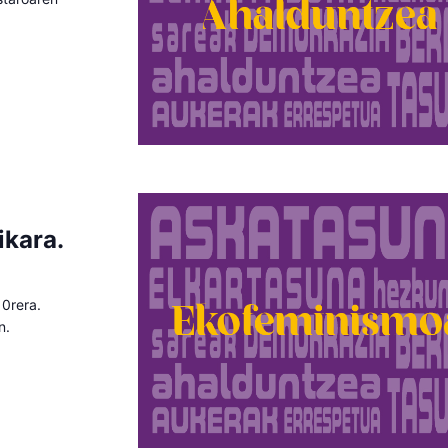
ikara.
10rera.
n.