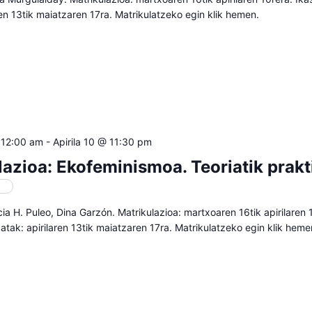
ren 13tik maiatzaren 17ra. Matrikulatzeko egin klik hemen.
 12:00 am
-
Apirila 10 @ 11:30 pm
lazioa: Ekofeminismoa. Teoriatik prakt
oa
icia H. Puleo, Dina Garzón. Matrikulazioa: martxoaren 16tik apirilaren 
atak: apirilaren 13tik maiatzaren 17ra. Matrikulatzeko egin klik heme