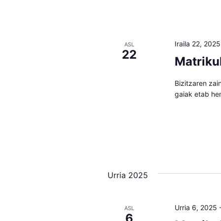
Iraila 22, 2025
ASL
22
Matriku
Bizitzaren zai
gaiak etab he
Urria 2025
Urria 6, 2025
ASL
6