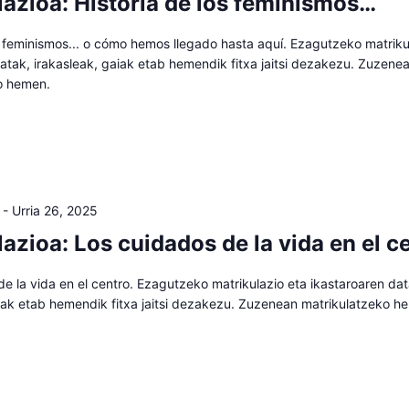
lazioa: Historia de los feminismos…
s feminismos... o cómo hemos llegado hasta aquí. Ezagutzeko matriku
atak, irakasleak, gaiak etab hemendik fitxa jaitsi dezakezu. Zuzene
o hemen.
-
Urria 26, 2025
azioa: Los cuidados de la vida en el c
e la vida en el centro. Ezagutzeko matrikulazio eta ikastaroaren dat
aiak etab hemendik fitxa jaitsi dezakezu. Zuzenean matrikulatzeko h