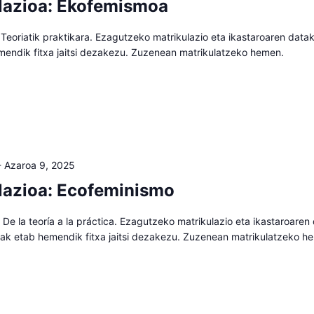
lazioa: Ekofemismoa
eoriatik praktikara. Ezagutzeko matrikulazio eta ikastaroaren datak
mendik fitxa jaitsi dezakezu. Zuzenean matrikulatzeko hemen.
-
Azaroa 9, 2025
lazioa: Ecofeminismo
De la teoría a la práctica. Ezagutzeko matrikulazio eta ikastaroaren
aiak etab hemendik fitxa jaitsi dezakezu. Zuzenean matrikulatzeko h