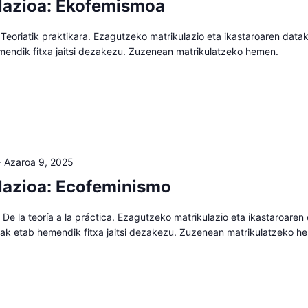
lazioa: Ekofemismoa
eoriatik praktikara. Ezagutzeko matrikulazio eta ikastaroaren datak
mendik fitxa jaitsi dezakezu. Zuzenean matrikulatzeko hemen.
-
Azaroa 9, 2025
lazioa: Ecofeminismo
De la teoría a la práctica. Ezagutzeko matrikulazio eta ikastaroaren
aiak etab hemendik fitxa jaitsi dezakezu. Zuzenean matrikulatzeko h