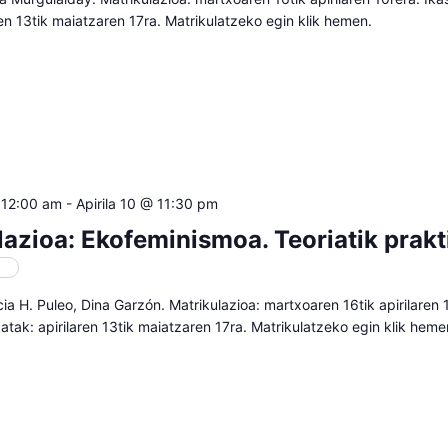
ren 13tik maiatzaren 17ra. Matrikulatzeko egin klik hemen.
 12:00 am
-
Apirila 10 @ 11:30 pm
lazioa: Ekofeminismoa. Teoriatik prakt
oa
icia H. Puleo, Dina Garzón. Matrikulazioa: martxoaren 16tik apirilaren 
atak: apirilaren 13tik maiatzaren 17ra. Matrikulatzeko egin klik heme