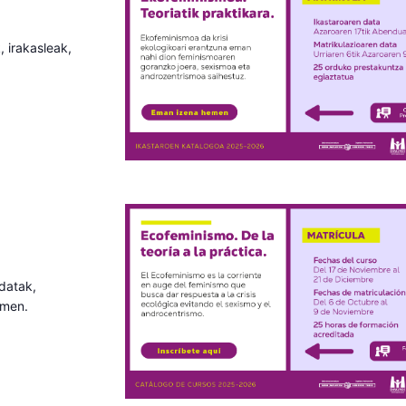
, irakasleak,
 datak,
emen.