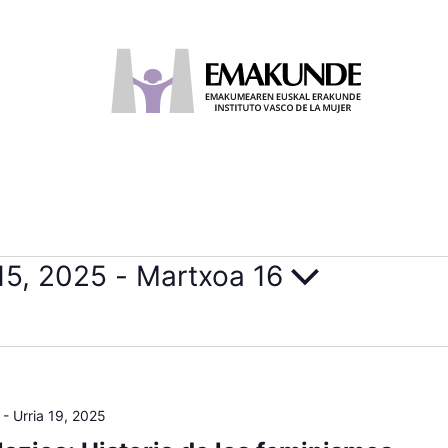
 15, 2025
 - 
Martxoa 16
-
Urria 19, 2025