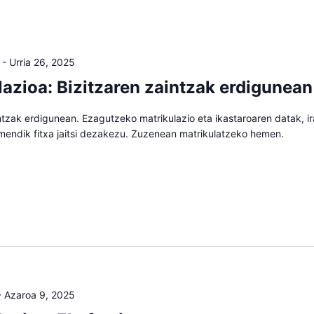
-
Urria 26, 2025
lazioa: Bizitzaren zaintzak erdigunean
ntzak erdigunean. Ezagutzeko matrikulazio eta ikastaroaren datak, i
mendik fitxa jaitsi dezakezu. Zuzenean matrikulatzeko hemen.
-
Azaroa 9, 2025