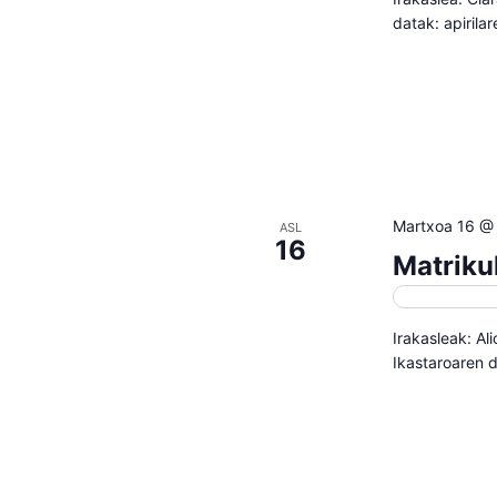
datak: apirila
Martxoa 16 @
ASL
16
Matriku
Matrikulazi
Irakasleak: Al
Ikastaroaren d