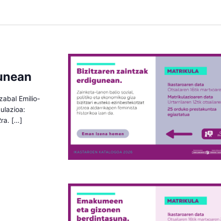
gunean
zabal Emilio-
ulazioa:
2ra. […]