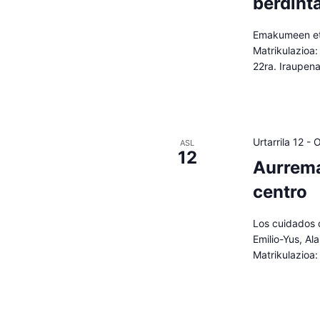
berdint
Emakumeen eta
Matrikulazioa:
22ra. Iraupen
Urtarrila 12
-
O
ASL
12
Aurrema
centro
Los cuidados d
Emilio-Yus, Al
Matrikulazioa: 