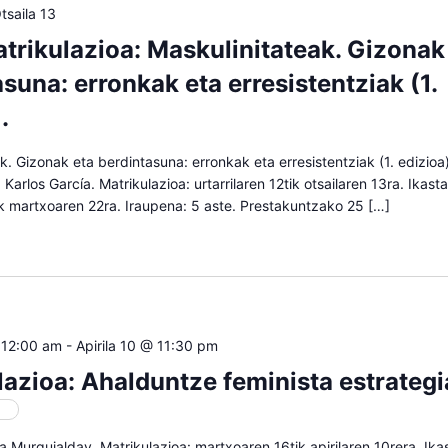
tsaila 13
trikulazioa: Maskulinitateak. Gizonak
suna: erronkak eta erresistentziak (1.
.
k. Gizonak eta berdintasuna: erronkak eta erresistentziak (1. edizioa)
 Karlos García. Matrikulazioa: urtarrilaren 12tik otsailaren 13ra. Ikas
ik martxoaren 22ra. Iraupena: 5 aste. Prestakuntzako 25 […]
 12:00 am
-
Apirila 10 @ 11:30 pm
lazioa: Ahalduntze feminista estrategi
oa
ra Murguialday. Matrikulazioa: martxoaren 16tik apirilaren 10rera. Ik