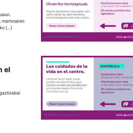
tasun.
ik martxoaren
eko […]
n el
agaztizabal