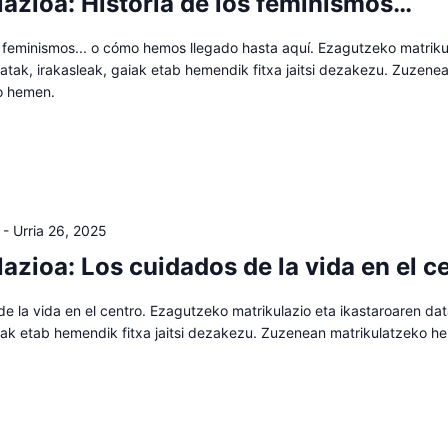
lazioa: Historia de los feminismos…
s feminismos... o cómo hemos llegado hasta aquí. Ezagutzeko matriku
atak, irakasleak, gaiak etab hemendik fitxa jaitsi dezakezu. Zuzene
o hemen.
-
Urria 26, 2025
azioa: Los cuidados de la vida en el c
e la vida en el centro. Ezagutzeko matrikulazio eta ikastaroaren dat
aiak etab hemendik fitxa jaitsi dezakezu. Zuzenean matrikulatzeko h