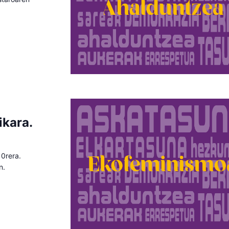
ikara.
10rera.
n.