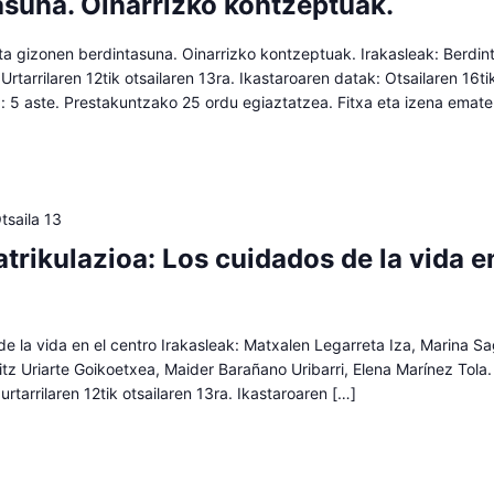
asuna. Oinarrizko kontzeptuak.
 gizonen berdintasuna. Oinarrizko kontzeptuak. Irakasleak: Berdin
 Urtarrilaren 12tik otsailaren 13ra. Ikastaroaren datak: Otsailaren 16t
a: 5 aste. Prestakuntzako 25 ordu egiaztatzea. Fitxa eta izena emat
tsaila 13
trikulazioa: Los cuidados de la vida e
e la vida en el centro Irakasleak: Matxalen Legarreta Iza, Marina S
aitz Uriarte Goikoetxea, Maider Barañano Uribarri, Elena Marínez Tola.
urtarrilaren 12tik otsailaren 13ra. Ikastaroaren […]