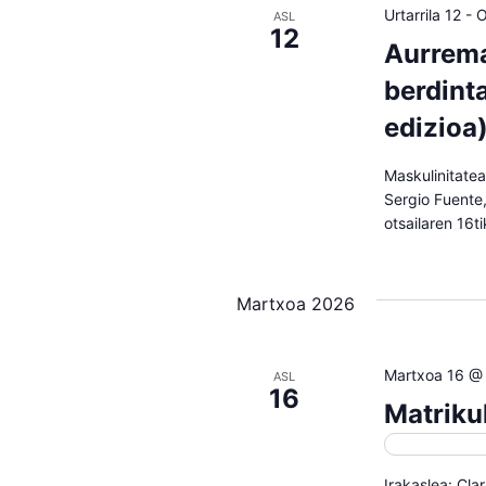
Urtarrila 12
-
O
ASL
12
Aurrema
berdinta
edizioa)
Maskulinitatea
Sergio Fuente,
otsailaren 16t
Martxoa 2026
Martxoa 16 @
ASL
16
Matriku
Matrikulazi
Irakaslea: Cla