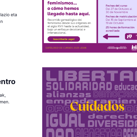
lazio eta
an
entro
ak,
emen.