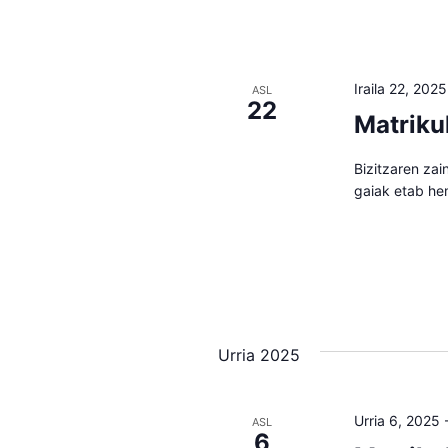
Iraila 22, 2025
ASL
22
Matriku
Bizitzaren zai
gaiak etab he
Urria 2025
Urria 6, 2025
ASL
6