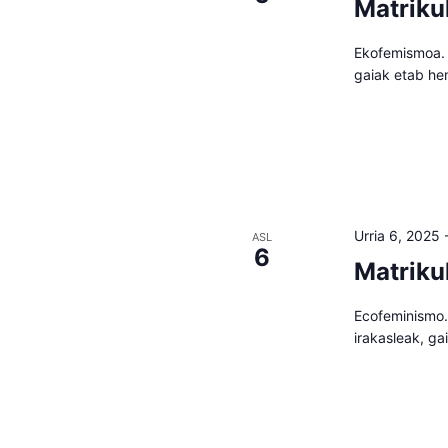
Matriku
Ekofemismoa. T
gaiak etab he
Urria 6, 2025
ASL
6
Matriku
Ecofeminismo. 
irakasleak, g