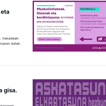
 eta
. Irakasleak:
taroaren datak:
a gisa.
astaroaren