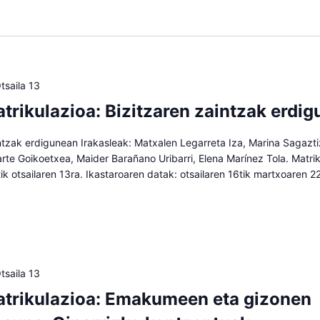
tsaila 13
trikulazioa: Bizitzaren zaintzak erdi
ntzak erdigunean Irakasleak: Matxalen Legarreta Iza, Marina Sagazti
iarte Goikoetxea, Maider Barañano Uribarri, Elena Marínez Tola. Matrik
2tik otsailaren 13ra. Ikastaroaren datak: otsailaren 16tik martxoaren 2
tsaila 13
trikulazioa: Emakumeen eta gizonen