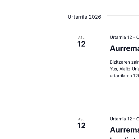
Urtarrila 2026
Urtarrila 12
-
O
ASL
12
Aurrema
Bizitzaren zai
Yus, Alaitz Ur
urtarrilaren 1
Urtarrila 12
-
O
ASL
12
Aurrema