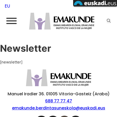
EU
Newsletter
[newsletter]
Manuel Iradier 36. 01005 Vitoria-Gasteiz (Araba)
688 77 77 47
emakunde.berdintasuneskola@euskadi.eus