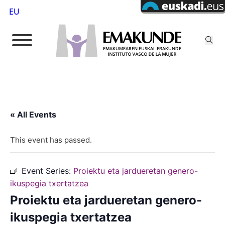
EU
« All Events
This event has passed.
Event Series:
Proiektu eta jardueretan genero-
ikuspegia txertatzea
Proiektu eta jardueretan genero-
ikuspegia txertatzea