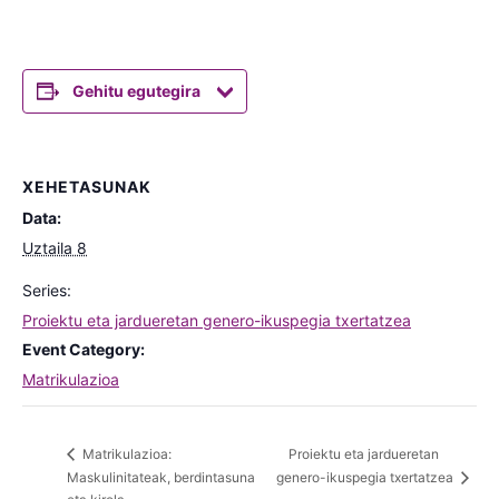
Gehitu egutegira
XEHETASUNAK
Data:
Uztaila 8
Series:
Proiektu eta jardueretan genero-ikuspegia txertatzea
Event Category:
Matrikulazioa
Proiektu eta jardueretan
Matrikulazioa:
Maskulinitateak, berdintasuna
genero-ikuspegia txertatzea