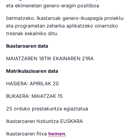
eta ekimenetan genero-eragin positiboa
bermatzeko. Ikastaroak genero-ikuspegia proiektu
eta programetan zeharka aplikatzeko oinarrizko
tresnak eskainiko ditu.
Ikastaroaren data
MAIATZAREN 18TIK EKAINAREN 21RA
Matrikulazioaren data
HASIERA: APIRILAK 20
BUKAERA: MAIATZAK 15
25 orduko prestakuntza egiaztatua
Ikastaroaren hizkuntza EUSKARA
Ikastaroaren fitxa
hemen
.