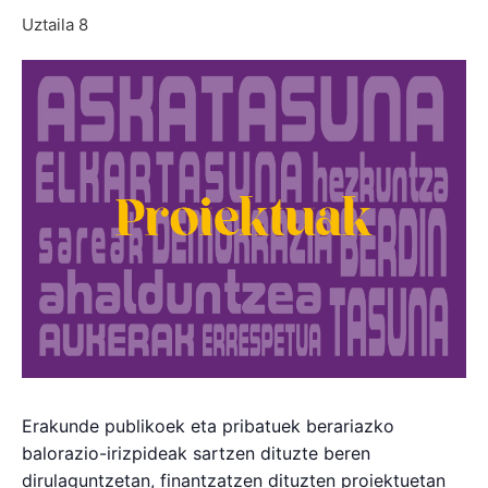
Uztaila 8
Erakunde publikoek eta pribatuek berariazko
balorazio-irizpideak sartzen dituzte beren
dirulaguntzetan, finantzatzen dituzten proiektuetan