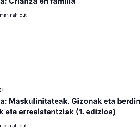
a: Crianza en familia
eman nahi dut.
24
oa: Maskulinitateak. Gizonak eta berdi
 eta erresistentziak (1. edizioa)
eman nahi dut.