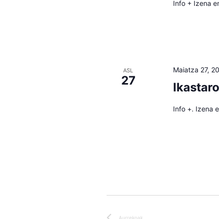
Info + Izena e
Maiatza 27, 2
ASL
27
Ikastar
Info +. Izena 
Aurrekoak