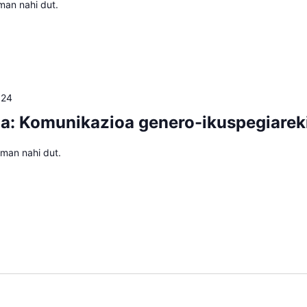
man nahi dut.
024
oa: Komunikazioa genero-ikuspegiarek
eman nahi dut.