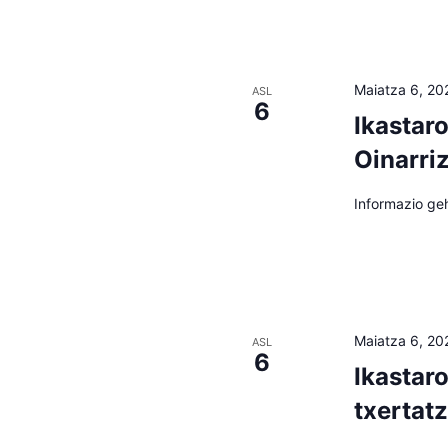
Maiatza 6, 2
ASL
6
Ikastar
Oinarri
Informazio ge
Maiatza 6, 2
ASL
6
Ikastar
txertat