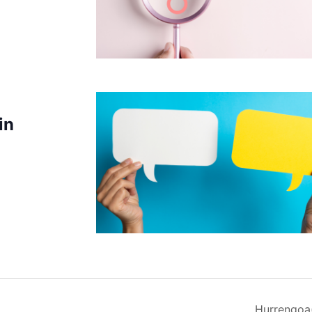
in
Hurrengoa