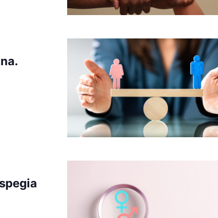
na.
uspegia