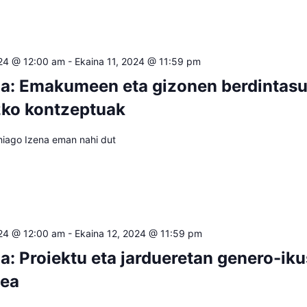
024 @ 12:00 am
-
Ekaina 11, 2024 @ 11:59 pm
oa: Emakumeen eta gizonen berdintasu
zko kontzeptuak
hiago Izena eman nahi dut
024 @ 12:00 am
-
Ekaina 12, 2024 @ 11:59 pm
oa: Proiektu eta jardueretan genero-ik
zea